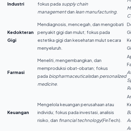
Industri
fokus pada
supply chain
M
management
dan
lean manufacturing
.
C
Mendiagnosis, mencegah, dan mengobati
Do
Kedokteran
penyakit gigi dan mulut; fokus pada
Gi
Gigi
estetika gigi dan kesehatan mulut secara
K
menyeluruh.
Gi
Ap
Meneliti, mengembangkan, dan
F
memproduksi obat-obatan; fokus
Farmasi
Af
pada
biopharmaceuticals
dan
personalized
Sp
medicine
.
R
An
Mengelola keuangan perusahaan atau
K
Keuangan
individu; fokus pada investasi, analisis
B
risiko, dan
financial technology
(FinTech).
A
A