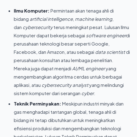
Ilmu Komputer:
Permintaan akan tenaga ahli di
bidang
artificial intelligence
,
machine learning
,
dan
cybersecurity
terus meningkat pesat. Lulusan Ilmu
Komputer dapat bekerja sebagai
software engineer
di
perusahaan teknologi besar seperti Google,
Facebook, dan Amazon, atau sebagai
data scientist
di
perusahaan konsultan atau lembaga penelitian.
Mereka juga dapat menjadi
AI/ML engineer
yang
mengembangkan algoritma cerdas untuk berbagai
aplikasi, atau
cybersecurity analyst
yang melindungi
sistem komputer dari serangan
cyber
.
Teknik Perminyakan:
Meskipun industri minyak dan
gas menghadapi tantangan global, tenaga ahli di
bidang ini tetap dibutuhkan untuk meningkatkan
efisiensi produksi dan mengembangkan teknologi
berkelanjutan. Lulusan Teknik Perminyakan dapat