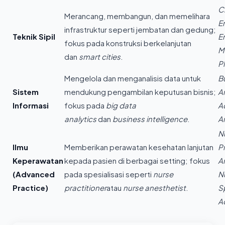
Ci
Merancang, membangun, dan memelihara
E
infrastruktur seperti jembatan dan gedung;
Teknik Sipil
E
fokus pada konstruksi berkelanjutan
M
dan
smart cities
.
P
Mengelola dan menganalisis data untuk
B
Sistem
mendukung pengambilan keputusan bisnis;
A
Informasi
fokus pada
big data
A
analytics
dan
business intelligence
.
A
N
Ilmu
Memberikan perawatan kesehatan lanjutan
Pr
Keperawatan
kepada pasien di berbagai setting; fokus
A
(Advanced
pada spesialisasi seperti
nurse
N
Practice)
practitioner
atau
nurse anesthetist
.
Sp
A