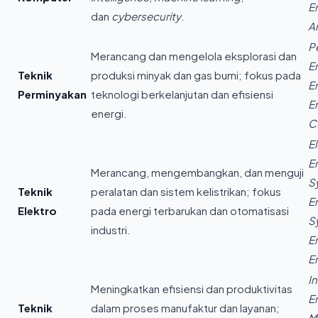
E
dan
cybersecurity
.
A
P
Merancang dan mengelola eksplorasi dan
E
Teknik
produksi minyak dan gas bumi; fokus pada
E
Perminyakan
teknologi berkelanjutan dan efisiensi
E
energi.
C
El
E
Merancang, mengembangkan, dan menguji
S
Teknik
peralatan dan sistem kelistrikan; fokus
E
Elektro
pada energi terbarukan dan otomatisasi
S
industri.
E
E
In
Meningkatkan efisiensi dan produktivitas
E
Teknik
dalam proses manufaktur dan layanan;
M