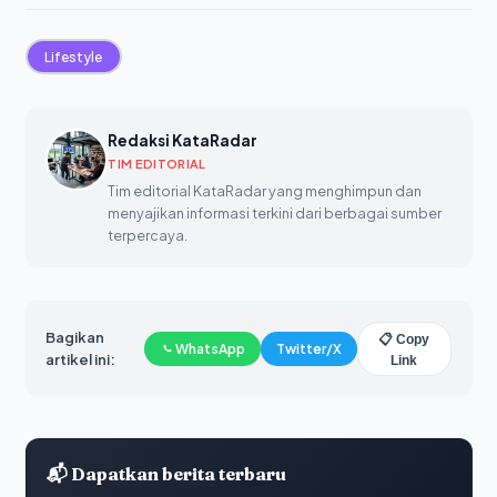
Lifestyle
Redaksi KataRadar
TIM EDITORIAL
Tim editorial KataRadar yang menghimpun dan
menyajikan informasi terkini dari berbagai sumber
terpercaya.
Bagikan
📋 Copy
WhatsApp
Twitter/X
artikel ini:
Link
📬 Dapatkan berita terbaru