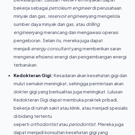
bekerja sebagai
petroleum engineer
di perusahaan
minyak dan gas,
reservoir engineer
yang mengelola
sumber daya minyak dan gas, atau
drilling
engineer
yang merancang dan mengawasi operasi
pengeboran. Selain itu, mereka juga dapat
menjadi
energy consultant
yang memberikan saran
mengenai efisiensi energi dan pengembangan energi
terbarukan.
Kedokteran Gigi:
Kesadaran akan kesehatan gigi dan
mulut semakin meningkat, sehingga permintaan akan
dokter gigi yang berkualitas juga meningkat. Lulusan
Kedokteran Gigi dapat membuka praktek pribadi,
bekerja di rumah sakit atau klinik, atau menjadi spesialis
di bidang tertentu
seperti
orthodontist
atau
periodontist
. Mereka juga
dapat menjadi konsultan kesehatan gigi yang