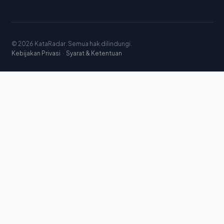
© 2026 KataRadar. Semua hak dilindungi.
Kebijakan Privasi
·
Syarat & Ketentuan