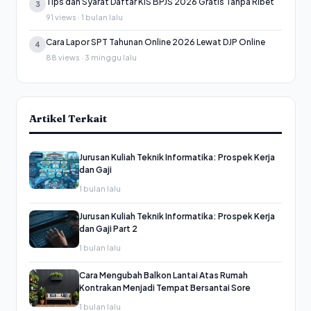
Tips dan Syarat Daftar KIS BPJS 2026 Gratis Tanpa Ribet
3
91 views · 1 bulan lalu
Cara Lapor SPT Tahunan Online 2026 Lewat DJP Online
4
88 views · 3 minggu lalu
Artikel Terkait
Jurusan Kuliah Teknik Informatika: Prospek Kerja
dan Gaji
1 bulan lalu
Jurusan Kuliah Teknik Informatika: Prospek Kerja
dan Gaji Part 2
1 bulan lalu
Cara Mengubah Balkon Lantai Atas Rumah
Kontrakan Menjadi Tempat Bersantai Sore
1 bulan lalu