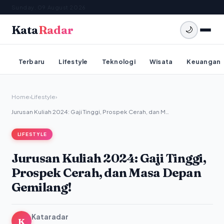
Sunday, 09 August 2026
Kata
Radar
🌙
Terbaru
Lifestyle
Teknologi
Wisata
Keuangan
Home
›
Lifestyle
›
Jurusan Kuliah 2024: Gaji Tinggi, Prospek Cerah, dan M…
LIFESTYLE
Jurusan Kuliah 2024: Gaji Tinggi,
Prospek Cerah, dan Masa Depan
Gemilang!
Kataradar
K