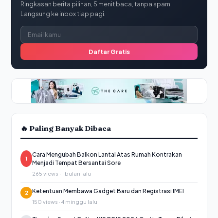
Ringkasan berita pilihan, 5 menit baca, tanpa spam.
Langsung ke inbox tiap pagi.
Daftar Gratis
🔥 Paling Banyak Dibaca
Cara Mengubah Balkon Lantai Atas Rumah Kontrakan
1
Menjadi Tempat Bersantai Sore
265 views · 1 bulan lalu
Ketentuan Membawa Gadget Baru dan Registrasi IMEI
2
150 views · 4 minggu lalu