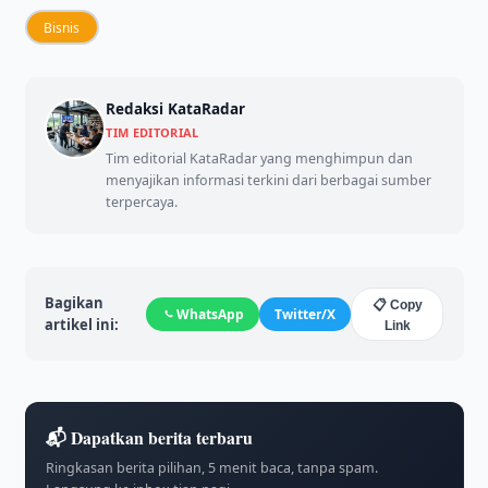
Bisnis
Redaksi KataRadar
TIM EDITORIAL
Tim editorial KataRadar yang menghimpun dan
menyajikan informasi terkini dari berbagai sumber
terpercaya.
Bagikan
📋 Copy
WhatsApp
Twitter/X
artikel ini:
Link
📬 Dapatkan berita terbaru
Ringkasan berita pilihan, 5 menit baca, tanpa spam.