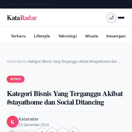
Saturday, 08 August 2026
Kata
Radar
🌙
Terbaru
Lifestyle
Teknologi
Wisata
Keuangan
Home
›
Bisnis
›
Kategori Bisnis Yang Terganggu Akibat #stayathome dan …
BISNIS
Kategori Bisnis Yang Terganggu Akibat
#stayathome dan Social Ditancing
Kataradar
K
23 December 2024