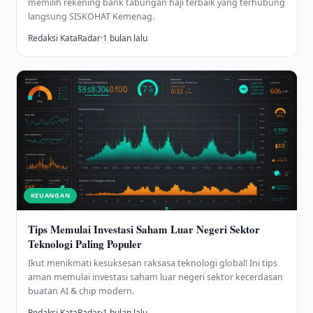
memilih rekening bank tabungan haji terbaik yang terhubung
langsung SISKOHAT Kemenag.
Redaksi KataRadar
·
1 bulan lalu
KEUANGAN
Tips Memulai Investasi Saham Luar Negeri Sektor
Teknologi Paling Populer
Ikut menikmati kesuksesan raksasa teknologi global! Ini tips
aman memulai investasi saham luar negeri sektor kecerdasan
buatan AI & chip modern.
Redaksi KataRadar
·
1 bulan lalu