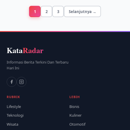
1
2
3
Selanjutnya →
Kata
Radar
Informasi Berita Terkini Dan Terbaru
Hari Ini
RUBRIK
LEBIH
Lifestyle
Bisnis
Teknologi
Kuliner
Wisata
Otomotif