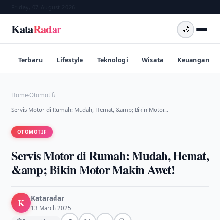
Friday, 07 August 2026
Kata
Radar
🌙
Terbaru
Lifestyle
Teknologi
Wisata
Keuangan
Home
›
Otomotif
›
Servis Motor di Rumah: Mudah, Hemat, &amp; Bikin Motor…
OTOMOTIF
Servis Motor di Rumah: Mudah, Hemat,
&amp; Bikin Motor Makin Awet!
Kataradar
K
13 March 2025