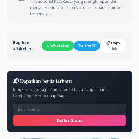
Tim editorial KataRadar yang menghimpun dan
menyajikan informasi terkini dari berbagai sumber
terpercaya.
Bagikan
📋 Copy
WhatsApp
Twitter/X
artikel ini:
Link
📬 Dapatkan berita terbaru
Ringkasan berita pilihan, 5 menit baca, tanpa spam.
Langsung ke inbox tiap pagi.
Daftar Gratis