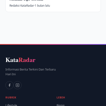
Redaksi KataRadar
·
1 bulan lalu
Kata
Radar
Informasi Berita Terkini Dan Terbaru
Hari Ini
RUBRIK
LEBIH
Lifestyle
Bisnis