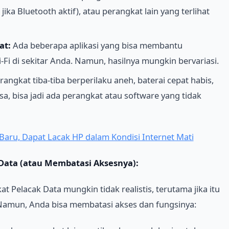
ika Bluetooth aktif), atau perangkat lain yang terlihat
at:
Ada beberapa aplikasi yang bisa membantu
Fi di sekitar Anda. Namun, hasilnya mungkin bervariasi.
rangkat tiba-tiba berperilaku aneh, baterai cepat habis,
asa, bisa jadi ada perangkat atau software yang tidak
Baru, Dapat Lacak HP dalam Kondisi Internet Mati
Data (atau Membatasi Aksesnya):
Pelacak Data mungkin tidak realistis, terutama jika itu
. Namun, Anda bisa membatasi akses dan fungsinya: