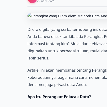
29 April 2025
Di era digital yang serba terhubung ini, da
Anda bahwa di sekitar kita ada Perangkat
informasi tentang kita? Mulai dari kebiasaan 
digunakan untuk berbagai tujuan, mulai dar
lebih serius.
Artikel ini akan membahas tentang Perangkat
keberadaannya, bagaimana cara menemuka
demi menjaga privasi data Anda.
Apa Itu Perangkat Pelacak Data?