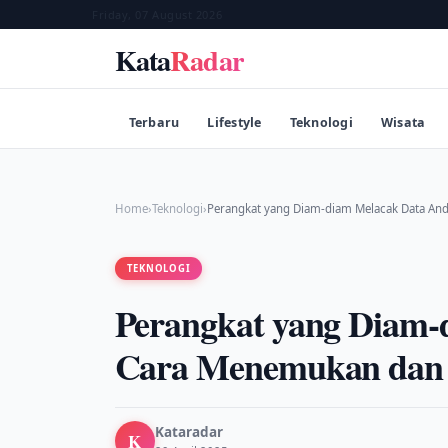
Friday, 07 August 2026
Kata
Radar
Terbaru
Lifestyle
Teknologi
Wisata
Home
›
Teknologi
›
Perangkat yang Diam-diam Melacak Data An
TEKNOLOGI
Perangkat yang Diam-
Cara Menemukan dan 
Kataradar
K