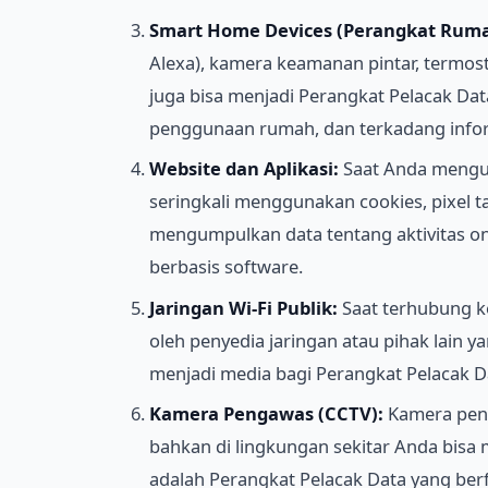
Smart Home Devices (Perangkat Ruma
Alexa), kamera keamanan pintar, termos
juga bisa menjadi Perangkat Pelacak Da
penggunaan rumah, dan terkadang informa
Website dan Aplikasi:
Saat Anda mengun
seringkali menggunakan cookies, pixel t
mengumpulkan data tentang aktivitas on
berbasis software.
Jaringan Wi-Fi Publik:
Saat terhubung ke 
oleh penyedia jaringan atau pihak lain ya
menjadi media bagi Perangkat Pelacak D
Kamera Pengawas (CCTV):
Kamera peng
bahkan di lingkungan sekitar Anda bisa m
adalah Perangkat Pelacak Data yang berf