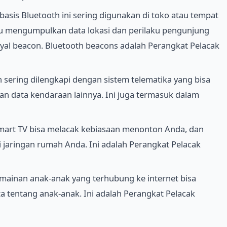
basis Bluetooth ini sering digunakan di toko atau tempat
u mengumpulkan data lokasi dan perilaku pengunjung
al beacon. Bluetooth beacons adalah Perangkat Pelacak
sering dilengkapi dengan sistem telematika yang bisa
an data kendaraan lainnya. Ini juga termasuk dalam
art TV bisa melacak kebiasaan menonton Anda, dan
i jaringan rumah Anda. Ini adalah Perangkat Pelacak
ainan anak-anak yang terhubung ke internet bisa
tentang anak-anak. Ini adalah Perangkat Pelacak