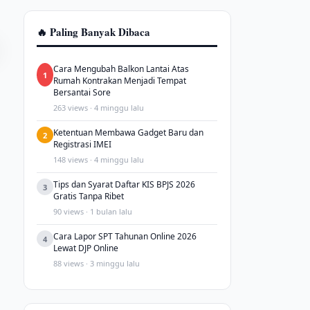
🔥 Paling Banyak Dibaca
Cara Mengubah Balkon Lantai Atas
1
Rumah Kontrakan Menjadi Tempat
Bersantai Sore
263 views · 4 minggu lalu
Ketentuan Membawa Gadget Baru dan
2
Registrasi IMEI
148 views · 4 minggu lalu
Tips dan Syarat Daftar KIS BPJS 2026
3
Gratis Tanpa Ribet
90 views · 1 bulan lalu
Cara Lapor SPT Tahunan Online 2026
4
Lewat DJP Online
88 views · 3 minggu lalu