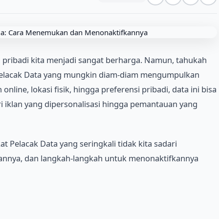
ta pribadi kita menjadi sangat berharga. Namun, tahukah
 Pelacak Data yang mungkin diam-diam mengumpulkan
online, lokasi fisik, hingga preferensi pribadi, data ini bisa
i iklan yang dipersonalisasi hingga pemantauan yang
 Pelacak Data yang seringkali tidak kita sadari
nnya, dan langkah-langkah untuk menonaktifkannya