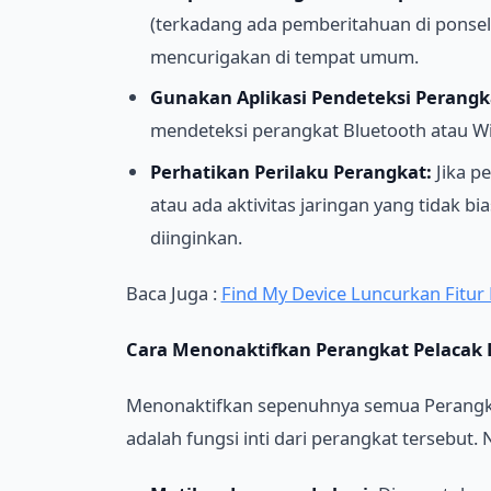
(terkadang ada pemberitahuan di ponsel j
mencurigakan di tempat umum.
Gunakan Aplikasi Pendeteksi Perangk
mendeteksi perangkat Bluetooth atau Wi-
Perhatikan Perilaku Perangkat:
Jika pe
atau ada aktivitas jaringan yang tidak bi
diinginkan.
Baca Juga :
Find My Device Luncurkan Fitur 
Cara Menonaktifkan Perangkat Pelacak 
Menonaktifkan sepenuhnya semua Perangkat 
adalah fungsi inti dari perangkat tersebut