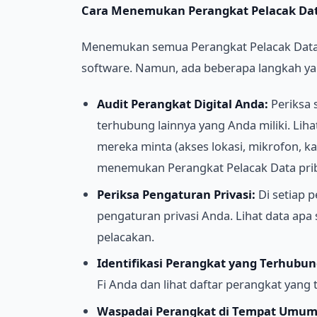
Cara Menemukan Perangkat Pelacak Dat
Menemukan semua Perangkat Pelacak Data d
software. Namun, ada beberapa langkah ya
Audit Perangkat Digital Anda:
Periksa 
terhubung lainnya yang Anda miliki. Lihat
mereka minta (akses lokasi, mikrofon, kam
menemukan Perangkat Pelacak Data prib
Periksa Pengaturan Privasi:
Di setiap p
pengaturan privasi Anda. Lihat data ap
pelacakan.
Identifikasi Perangkat yang Terhubu
Fi Anda dan lihat daftar perangkat yang 
Waspadai Perangkat di Tempat Umum