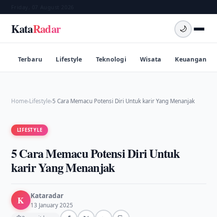
Friday, 07 August 2026
Kata
Radar
🌙
Terbaru
Lifestyle
Teknologi
Wisata
Keuangan
Home
›
Lifestyle
›
5 Cara Memacu Potensi Diri Untuk karir Yang Menanjak
LIFESTYLE
5 Cara Memacu Potensi Diri Untuk
karir Yang Menanjak
Kataradar
K
13 January 2025