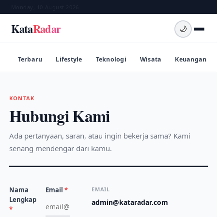
Monday, 10 August 2026
Kata
Radar
🌙
Terbaru
Lifestyle
Teknologi
Wisata
Keuangan
KONTAK
Hubungi Kami
Ada pertanyaan, saran, atau ingin bekerja sama? Kami
senang mendengar dari kamu.
Nama
Email
*
EMAIL
Lengkap
admin@kataradar.com
*