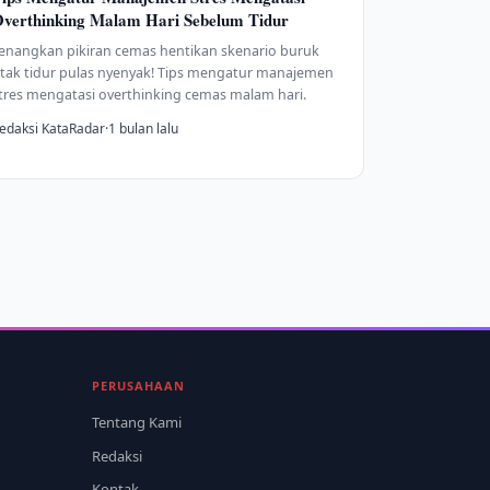
verthinking Malam Hari Sebelum Tidur
enangkan pikiran cemas hentikan skenario buruk
tak tidur pulas nyenyak! Tips mengatur manajemen
tres mengatasi overthinking cemas malam hari.
edaksi KataRadar
·
1 bulan lalu
PERUSAHAAN
Tentang Kami
Redaksi
Kontak