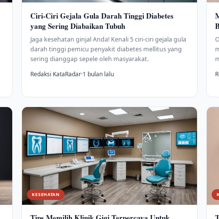
Ciri-Ciri Gejala Gula Darah Tinggi Diabetes
M
yang Sering Diabaikan Tubuh
B
Jaga kesehatan ginjal Anda! Kenali 5 ciri-ciri gejala gula
O
darah tinggi pemicu penyakit diabetes mellitus yang
m
sering dianggap sepele oleh masyarakat.
m
Redaksi KataRadar
·
1 bulan lalu
R
KESEHATAN
Tips Memilih Klinik Gigi Terpercaya Untuk
T