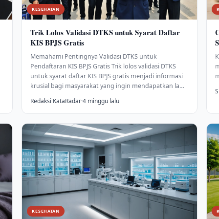
KESEHATAN
Trik Lolos Validasi DTKS untuk Syarat Daftar
C
KIS BPJS Gratis
S
Memahami Pentingnya Validasi DTKS untuk
K
Pendaftaran KIS BPJS Gratis Trik lolos validasi DTKS
m
untuk syarat daftar KIS BPJS gratis menjadi informasi
m
krusial bagi masyarakat yang ingin mendapatkan la…
S
Redaksi KataRadar
·
4 minggu lalu
KESEHATAN