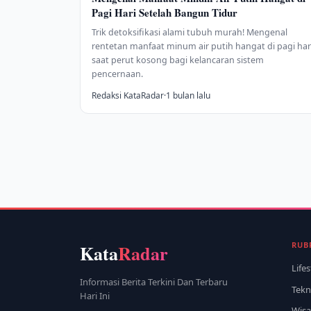
Pagi Hari Setelah Bangun Tidur
Trik detoksifikasi alami tubuh murah! Mengenal
rentetan manfaat minum air putih hangat di pagi har
saat perut kosong bagi kelancaran sistem
pencernaan.
Redaksi KataRadar
·
1 bulan lalu
RUB
Kata
Radar
Lifes
Informasi Berita Terkini Dan Terbaru
Tekn
Hari Ini
Wisa