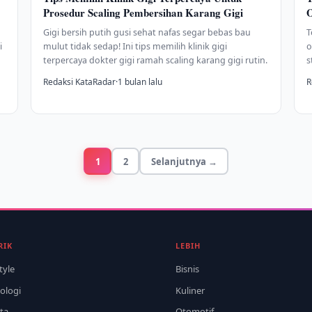
Prosedur Scaling Pembersihan Karang Gigi
O
Gigi bersih putih gusi sehat nafas segar bebas bau
T
i
mulut tidak sedap! Ini tips memilih klinik gigi
o
terpercaya dokter gigi ramah scaling karang gigi rutin.
s
Redaksi KataRadar
·
1 bulan lalu
R
1
2
Selanjutnya →
RIK
LEBIH
tyle
Bisnis
ologi
Kuliner
ta
Otomotif