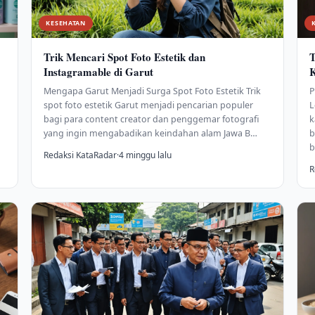
KESEHATAN
Trik Mencari Spot Foto Estetik dan
T
Instagramable di Garut
Mengapa Garut Menjadi Surga Spot Foto Estetik Trik
P
spot foto estetik Garut menjadi pencarian populer
L
bagi para content creator dan penggemar fotografi
k
yang ingin mengabadikan keindahan alam Jawa B…
b
b
Redaksi KataRadar
·
4 minggu lalu
R