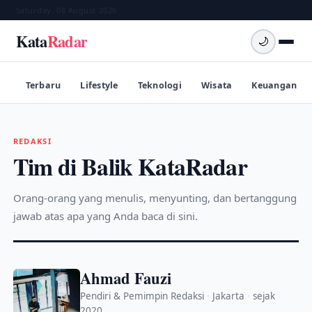
Saturday, 08 August 2026
Kata
Radar
🌙
Terbaru
Lifestyle
Teknologi
Wisata
Keuangan
REDAKSI
Tim di Balik KataRadar
Orang-orang yang menulis, menyunting, dan bertanggung
jawab atas apa yang Anda baca di sini.
Ahmad Fauzi
Pendiri & Pemimpin Redaksi
·
Jakarta
·
sejak
2020