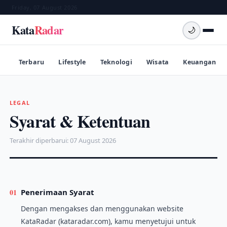
Friday, 07 August 2026
Kata
Radar
🌙
Terbaru
Lifestyle
Teknologi
Wisata
Keuangan
LEGAL
Syarat & Ketentuan
Terakhir diperbarui: 07 August 2026
01
Penerimaan Syarat
Dengan mengakses dan menggunakan website
KataRadar (kataradar.com), kamu menyetujui untuk