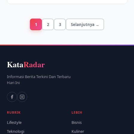
1
2
3
Selanjutnya →
Kata
Radar
Informasi Berita Terkini Dan Terbaru
Hari Ini
RUBRIK
LEBIH
Lifestyle
Bisnis
Teknologi
Kuliner