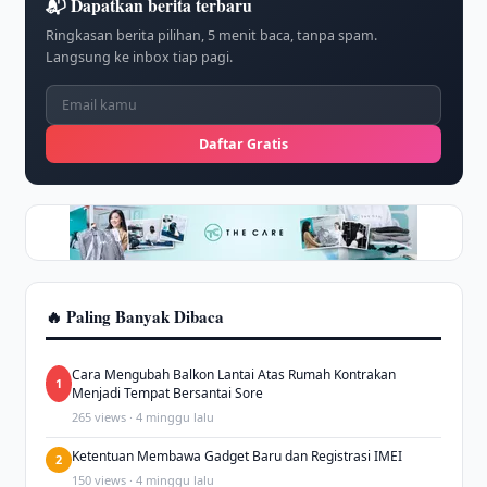
📬 Dapatkan berita terbaru
Ringkasan berita pilihan, 5 menit baca, tanpa spam.
Langsung ke inbox tiap pagi.
Daftar Gratis
🔥 Paling Banyak Dibaca
Cara Mengubah Balkon Lantai Atas Rumah Kontrakan
1
Menjadi Tempat Bersantai Sore
265 views · 4 minggu lalu
Ketentuan Membawa Gadget Baru dan Registrasi IMEI
2
150 views · 4 minggu lalu