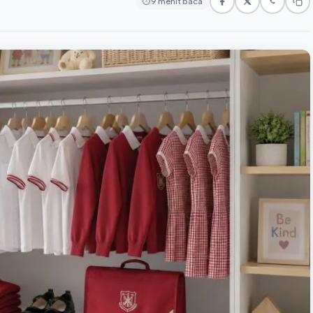
⏱
9 menit baca