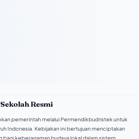
 Sekolah Resmi
apkan pemerintah melalui Permendikbudristek untuk
ruh Indonesia. Kebijakan ini bertujuan menciptakan
 bagi keberagaman budaya lokal dalam sistem