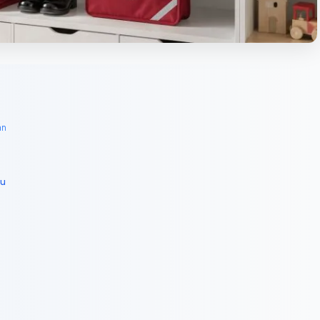
an
tu