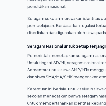
pendidikan nasional.
Seragam sekolah merupakan identitas pent
pembelajaran. Berdasarkan regulasi terba
disediakan dan digunakan oleh siswa pad
Seragam Nasional untuk Setiap Jenjang
Pemerintah menetapkan seragam nasional 
Untuk tingkat SD/MI, seragam nasional ter
Sementara untuk siswa SMP/MTs mengguna
dan siswa SMA/MA/SMK mengenakan atas
Ketentuan ini berlaku untuk seluruh siswa 
sekolah menegaskan bahwa seragam nasion
untuk mempertahankan identitas kebangs