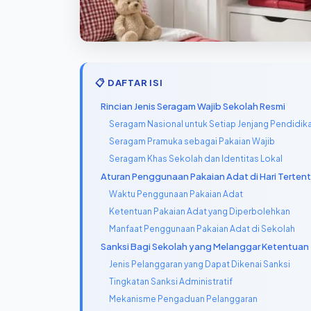
📋 DAFTAR ISI
Rincian Jenis Seragam Wajib Sekolah Resmi
Seragam Nasional untuk Setiap Jenjang Pendidik
Seragam Pramuka sebagai Pakaian Wajib
Seragam Khas Sekolah dan Identitas Lokal
Aturan Penggunaan Pakaian Adat di Hari Terten
Waktu Penggunaan Pakaian Adat
Ketentuan Pakaian Adat yang Diperbolehkan
Manfaat Penggunaan Pakaian Adat di Sekolah
Sanksi Bagi Sekolah yang Melanggar Ketentuan
Jenis Pelanggaran yang Dapat Dikenai Sanksi
Tingkatan Sanksi Administratif
Mekanisme Pengaduan Pelanggaran