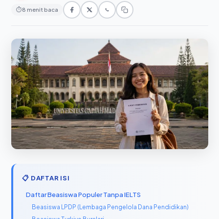
⏱
8 menit baca
📋 DAFTAR ISI
Daftar Beasiswa Populer Tanpa IELTS
Beasiswa LPDP (Lembaga Pengelola Dana Pendidikan)