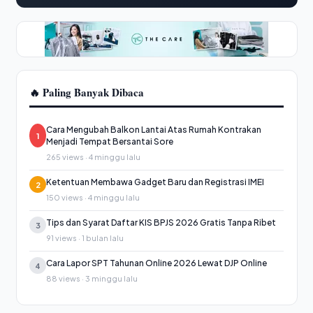
🔥 Paling Banyak Dibaca
Cara Mengubah Balkon Lantai Atas Rumah Kontrakan
1
Menjadi Tempat Bersantai Sore
265 views · 4 minggu lalu
Ketentuan Membawa Gadget Baru dan Registrasi IMEI
2
150 views · 4 minggu lalu
Tips dan Syarat Daftar KIS BPJS 2026 Gratis Tanpa Ribet
3
91 views · 1 bulan lalu
Cara Lapor SPT Tahunan Online 2026 Lewat DJP Online
4
88 views · 3 minggu lalu