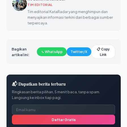
TIM EDITORIAL
Tim editorial KataRadar yang menghimpun dan
menyajikan informasi terkini dari berbagai sumber
terpercaya.
Bagikan
📋 Copy
WhatsApp
Twitter/X
artikel ini:
Link
📬 Dapatkan berita terbaru
Ringkasan berita pilihan, 5 menit baca, tanpa spam.
Langsung ke inbox tiap pagi.
Daftar Gratis