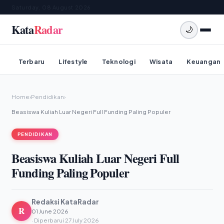
Saturday, 08 August 2026
Kata
Radar
🌙
Terbaru
Lifestyle
Teknologi
Wisata
Keuangan
Home
›
Pendidikan
›
Beasiswa Kuliah Luar Negeri Full Funding Paling Populer
PENDIDIKAN
Beasiswa Kuliah Luar Negeri Full
Funding Paling Populer
Redaksi KataRadar
R
01 June 2026
· Diperbarui 27 July 2026