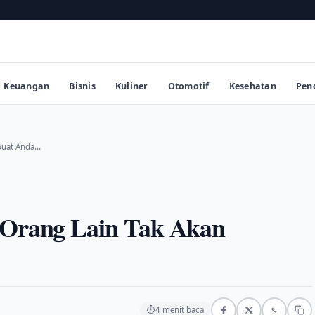
Keuangan
Bisnis
Kuliner
Otomotif
Kesehatan
Pen
buat Anda…
k Orang Lain Tak Akan
⏱
4 menit baca