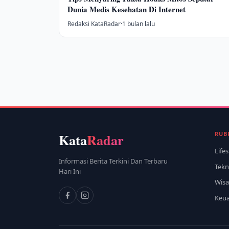
Dunia Medis Kesehatan Di Internet
Redaksi KataRadar
·
1 bulan lalu
RUB
Kata
Radar
Lifes
Informasi Berita Terkini Dan Terbaru
Tekn
Hari Ini
Wisa
Keu