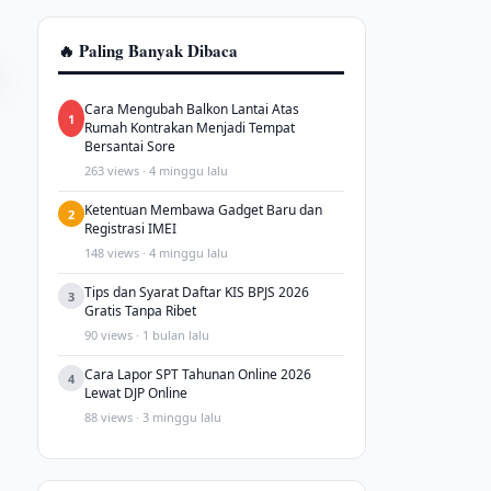
🔥 Paling Banyak Dibaca
Cara Mengubah Balkon Lantai Atas
1
Rumah Kontrakan Menjadi Tempat
Bersantai Sore
263 views · 4 minggu lalu
Ketentuan Membawa Gadget Baru dan
2
Registrasi IMEI
148 views · 4 minggu lalu
Tips dan Syarat Daftar KIS BPJS 2026
3
Gratis Tanpa Ribet
90 views · 1 bulan lalu
Cara Lapor SPT Tahunan Online 2026
4
Lewat DJP Online
88 views · 3 minggu lalu