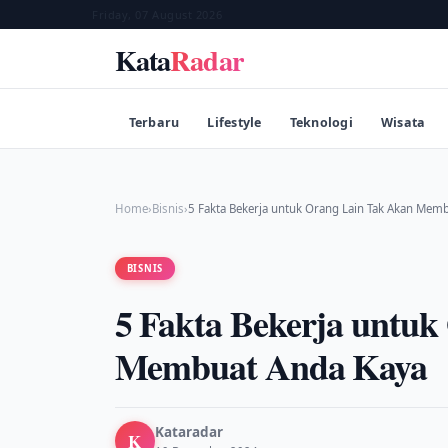
Friday, 07 August 2026
Kata
Radar
Terbaru
Lifestyle
Teknologi
Wisata
Home
›
Bisnis
›
5 Fakta Bekerja untuk Orang Lain Tak Akan Mem
BISNIS
5 Fakta Bekerja untu
Membuat Anda Kaya
Kataradar
K