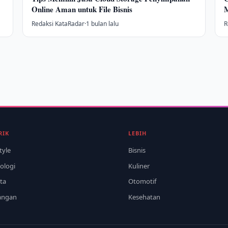
Online Aman untuk File Bisnis
M
Redaksi KataRadar
·
1 bulan lalu
R
RIK
LEBIH
tyle
Bisnis
ologi
Kuliner
ta
Otomotif
angan
Kesehatan