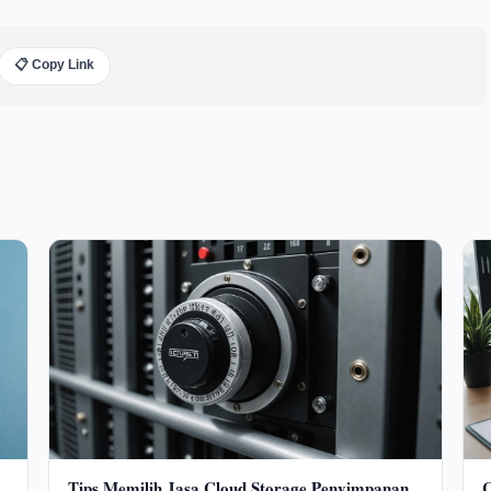
📋 Copy Link
Tips Memilih Jasa Cloud Storage Penyimpanan
C