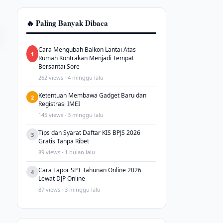
🔥 Paling Banyak Dibaca
Cara Mengubah Balkon Lantai Atas
1
Rumah Kontrakan Menjadi Tempat
Bersantai Sore
262 views · 4 minggu lalu
Ketentuan Membawa Gadget Baru dan
2
Registrasi IMEI
145 views · 3 minggu lalu
Tips dan Syarat Daftar KIS BPJS 2026
3
Gratis Tanpa Ribet
89 views · 1 bulan lalu
Cara Lapor SPT Tahunan Online 2026
4
Lewat DJP Online
87 views · 3 minggu lalu