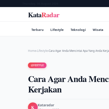
Thursday, 06 August 2026
Kata
Radar
Terbaru
Lifestyle
Teknologi
Wisata
Home
›
Lifestyle
›
Cara Agar Anda Mencintai Apa Yang Anda Kerj
LIFESTYLE
Cara Agar Anda Menc
Kerjakan
Kataradar
K