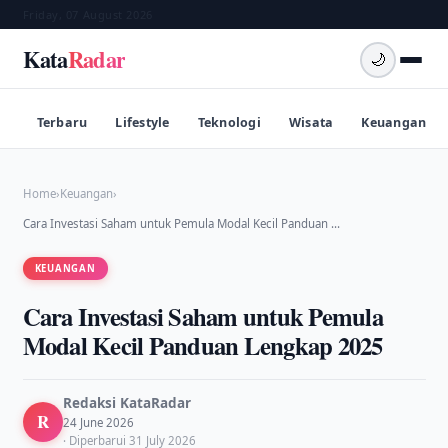
Friday, 07 August 2026
Kata
Radar
🌙
Terbaru
Lifestyle
Teknologi
Wisata
Keuangan
Home
›
Keuangan
›
Cara Investasi Saham untuk Pemula Modal Kecil Panduan …
KEUANGAN
Cara Investasi Saham untuk Pemula
Modal Kecil Panduan Lengkap 2025
Redaksi KataRadar
R
24 June 2026
· Diperbarui 31 July 2026