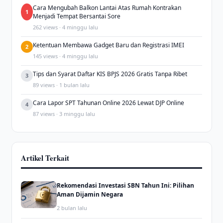
Cara Mengubah Balkon Lantai Atas Rumah Kontrakan
1
Menjadi Tempat Bersantai Sore
262 views · 4 minggu lalu
Ketentuan Membawa Gadget Baru dan Registrasi IMEI
2
145 views · 4 minggu lalu
Tips dan Syarat Daftar KIS BPJS 2026 Gratis Tanpa Ribet
3
89 views · 1 bulan lalu
Cara Lapor SPT Tahunan Online 2026 Lewat DJP Online
4
87 views · 3 minggu lalu
Artikel Terkait
Rekomendasi Investasi SBN Tahun Ini: Pilihan
Aman Dijamin Negara
2 bulan lalu