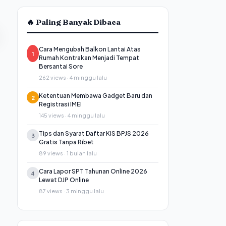
🔥 Paling Banyak Dibaca
Cara Mengubah Balkon Lantai Atas
1
Rumah Kontrakan Menjadi Tempat
Bersantai Sore
262 views · 4 minggu lalu
Ketentuan Membawa Gadget Baru dan
2
Registrasi IMEI
145 views · 4 minggu lalu
Tips dan Syarat Daftar KIS BPJS 2026
3
Gratis Tanpa Ribet
89 views · 1 bulan lalu
Cara Lapor SPT Tahunan Online 2026
4
Lewat DJP Online
87 views · 3 minggu lalu