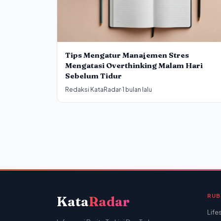
Tips Mengatur Manajemen Stres
Mengatasi Overthinking Malam Hari
Sebelum Tidur
Redaksi KataRadar
·
1 bulan lalu
RUB
Kata
Radar
Life