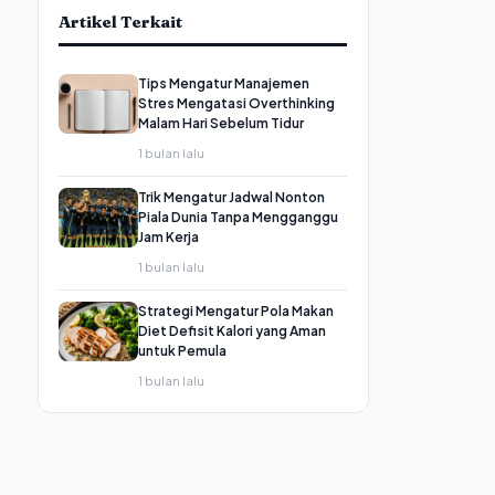
Artikel Terkait
Tips Mengatur Manajemen
Stres Mengatasi Overthinking
Malam Hari Sebelum Tidur
1 bulan lalu
Trik Mengatur Jadwal Nonton
Piala Dunia Tanpa Mengganggu
Jam Kerja
1 bulan lalu
Strategi Mengatur Pola Makan
Diet Defisit Kalori yang Aman
untuk Pemula
1 bulan lalu