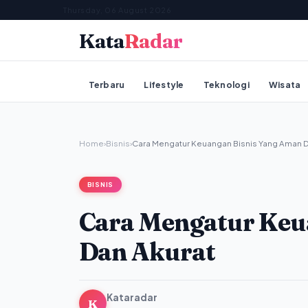
Thursday, 06 August 2026
Kata
Radar
Terbaru
Lifestyle
Teknologi
Wisata
Home
›
Bisnis
›
Cara Mengatur Keuangan Bisnis Yang Aman D
BISNIS
Cara Mengatur Keu
Dan Akurat
Kataradar
K