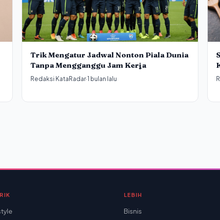
Trik Mengatur Jadwal Nonton Piala Dunia
S
Tanpa Mengganggu Jam Kerja
Redaksi KataRadar
·
1 bulan lalu
R
RIK
LEBIH
style
Bisnis