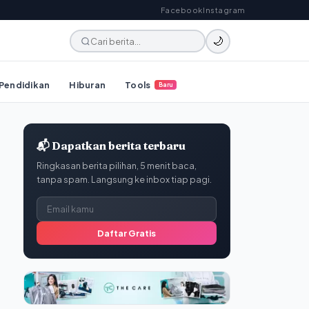
Facebook
Instagram
🌙
Pendidikan
Hiburan
Tools
Baru
📬 Dapatkan berita terbaru
Ringkasan berita pilihan, 5 menit baca,
tanpa spam. Langsung ke inbox tiap pagi.
Daftar Gratis