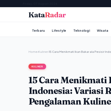
Friday, 07 August 2026
Kata
Radar
Terbaru
Lifestyle
Teknologi
Wisata
Home
›
Kuliner
›
15 Cara Menikmati Ikan Bakar ala Pesisir Ind
KULINER
15 Cara Menikmati I
Indonesia: Varias
Pengalaman Kuline