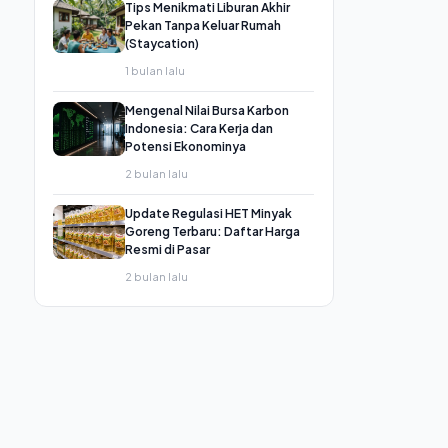
Tips Menikmati Liburan Akhir
Pekan Tanpa Keluar Rumah
(Staycation)
1 bulan lalu
Mengenal Nilai Bursa Karbon
Indonesia: Cara Kerja dan
Potensi Ekonominya
2 bulan lalu
Update Regulasi HET Minyak
Goreng Terbaru: Daftar Harga
Resmi di Pasar
2 bulan lalu