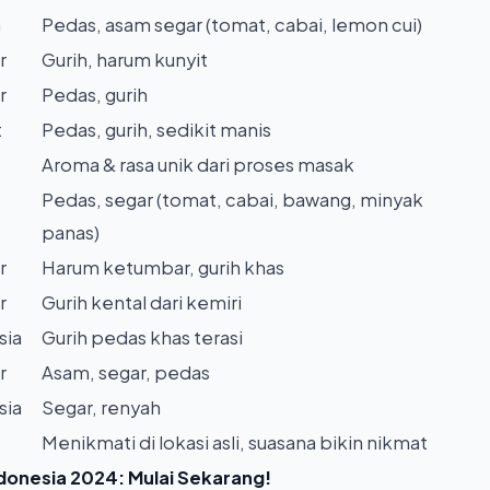
a
Pedas, asam segar (tomat, cabai, lemon cui)
r
Gurih, harum kunyit
r
Pedas, gurih
t
Pedas, gurih, sedikit manis
Aroma & rasa unik dari proses masak
Pedas, segar (tomat, cabai, bawang, minyak
panas)
r
Harum ketumbar, gurih khas
r
Gurih kental dari kemiri
sia
Gurih pedas khas terasi
r
Asam, segar, pedas
sia
Segar, renyah
Menikmati di lokasi asli, suasana bikin nikmat
ndonesia 2024: Mulai Sekarang!