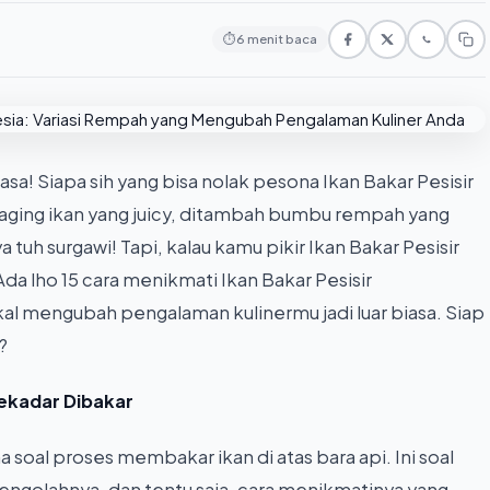
⏱
6 menit baca
sa! Siapa sih yang bisa nolak pesona Ikan Bakar Pesisir
aging ikan yang juicy, ditambah bumbu rempah yang
tuh surgawi! Tapi, kalau kamu pikir Ikan Bakar Pesisir
Ada lho 15 cara menikmati Ikan Bakar Pesisir
al mengubah pengalaman kulinermu jadi luar biasa. Siap
?
Sekadar Dibakar
a soal proses membakar ikan di atas bara api. Ini soal
ngolahnya, dan tentu saja, cara menikmatinya yang