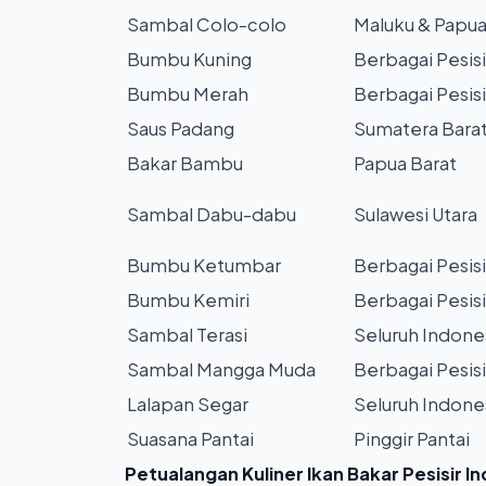
Sambal Colo-colo
Maluku & Papu
Bumbu Kuning
Berbagai Pesisi
Bumbu Merah
Berbagai Pesisi
Saus Padang
Sumatera Bara
Bakar Bambu
Papua Barat
Sambal Dabu-dabu
Sulawesi Utara
Bumbu Ketumbar
Berbagai Pesisi
Bumbu Kemiri
Berbagai Pesisi
Sambal Terasi
Seluruh Indone
Sambal Mangga Muda
Berbagai Pesisi
Lalapan Segar
Seluruh Indone
Suasana Pantai
Pinggir Pantai
Petualangan Kuliner Ikan Bakar Pesisir I