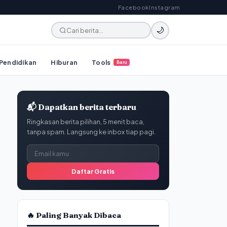
Facebook
Instagram
🌙
Pendidikan
Hiburan
Tools
Baru
📬 Dapatkan berita terbaru
Ringkasan berita pilihan, 5 menit baca,
tanpa spam. Langsung ke inbox tiap pagi.
Daftar Gratis
🔥 Paling Banyak Dibaca