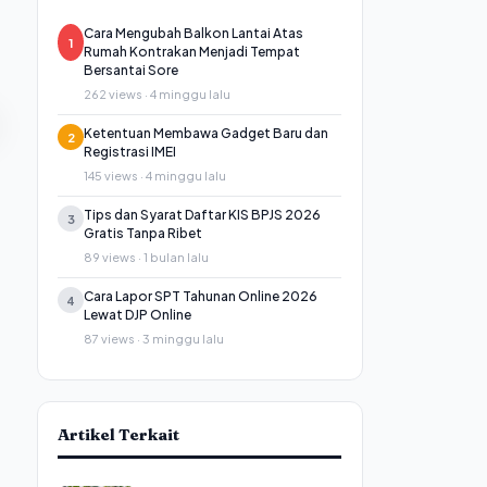
Cara Mengubah Balkon Lantai Atas
1
Rumah Kontrakan Menjadi Tempat
Bersantai Sore
262 views · 4 minggu lalu
Ketentuan Membawa Gadget Baru dan
2
Registrasi IMEI
145 views · 4 minggu lalu
Tips dan Syarat Daftar KIS BPJS 2026
3
Gratis Tanpa Ribet
89 views · 1 bulan lalu
Cara Lapor SPT Tahunan Online 2026
4
Lewat DJP Online
87 views · 3 minggu lalu
Artikel Terkait