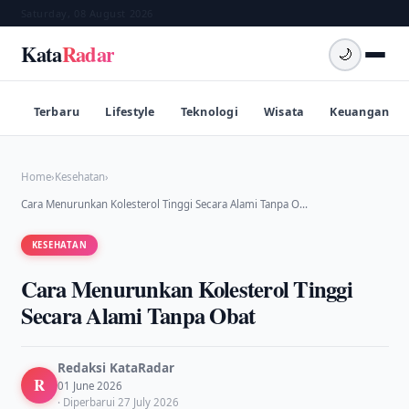
Saturday, 08 August 2026
Kata
Radar
🌙
Terbaru
Lifestyle
Teknologi
Wisata
Keuangan
Home
›
Kesehatan
›
Cara Menurunkan Kolesterol Tinggi Secara Alami Tanpa O…
KESEHATAN
Cara Menurunkan Kolesterol Tinggi
Secara Alami Tanpa Obat
Redaksi KataRadar
R
01 June 2026
· Diperbarui 27 July 2026