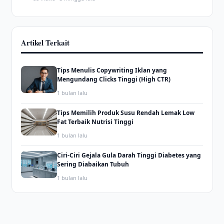
Artikel Terkait
Tips Menulis Copywriting Iklan yang
Mengundang Clicks Tinggi (High CTR)
1 bulan lalu
Tips Memilih Produk Susu Rendah Lemak Low
Fat Terbaik Nutrisi Tinggi
1 bulan lalu
Ciri-Ciri Gejala Gula Darah Tinggi Diabetes yang
Sering Diabaikan Tubuh
1 bulan lalu