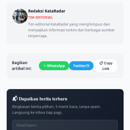
Redaksi KataRadar
TIM EDITORIAL
Tim editorial KataRadar yang menghimpun dan
menyajikan informasi terkini dari berbagai sumber
terpercaya.
Bagikan
📋 Copy
WhatsApp
Twitter/X
artikel ini:
Link
📬 Dapatkan berita terbaru
Ringkasan berita pilihan, 5 menit baca, tanpa spam.
Langsung ke inbox tiap pagi.