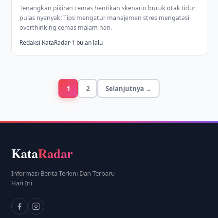
Tenangkan pikiran cemas hentikan skenario buruk otak tidur
pulas nyenyak! Tips mengatur manajemen stres mengatasi
overthinking cemas malam hari.
Redaksi KataRadar
·
1 bulan lalu
1
2
Selanjutnya →
Kata
Radar
Informasi Berita Terkini Dan Terbaru
Hari Ini