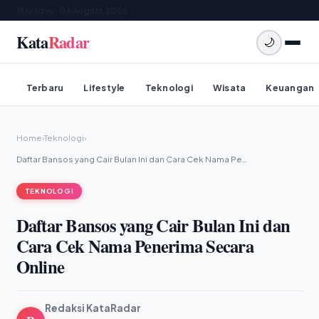
Thursday, 06 August 2026
Kata
Radar
🌙
Terbaru
Lifestyle
Teknologi
Wisata
Keuangan
Home
›
Teknologi
›
Daftar Bansos yang Cair Bulan Ini dan Cara Cek Nama Pe…
TEKNOLOGI
Daftar Bansos yang Cair Bulan Ini dan
Cara Cek Nama Penerima Secara
Online
Redaksi KataRadar