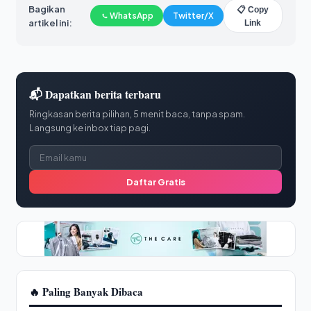
Bagikan
📋 Copy
WhatsApp
Twitter/X
artikel ini:
Link
📬 Dapatkan berita terbaru
Ringkasan berita pilihan, 5 menit baca, tanpa spam.
Langsung ke inbox tiap pagi.
Daftar Gratis
🔥 Paling Banyak Dibaca