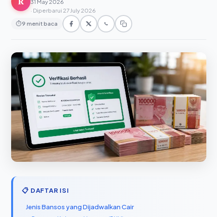
R
31 May 2026
· Diperbarui 27 July 2026
⏱
9 menit baca
📋 DAFTAR ISI
Jenis Bansos yang Dijadwalkan Cair