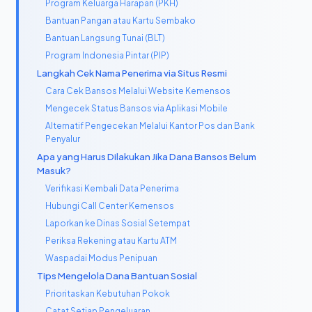
Program Keluarga Harapan (PKH)
Bantuan Pangan atau Kartu Sembako
Bantuan Langsung Tunai (BLT)
Program Indonesia Pintar (PIP)
Langkah Cek Nama Penerima via Situs Resmi
Cara Cek Bansos Melalui Website Kemensos
Mengecek Status Bansos via Aplikasi Mobile
Alternatif Pengecekan Melalui Kantor Pos dan Bank
Penyalur
Apa yang Harus Dilakukan Jika Dana Bansos Belum
Masuk?
Verifikasi Kembali Data Penerima
Hubungi Call Center Kemensos
Laporkan ke Dinas Sosial Setempat
Periksa Rekening atau Kartu ATM
Waspadai Modus Penipuan
Tips Mengelola Dana Bantuan Sosial
Prioritaskan Kebutuhan Pokok
Catat Setiap Pengeluaran