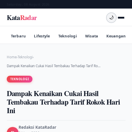
Saturday, 08 August 2026
Kata
Radar
🌙
Terbaru
Lifestyle
Teknologi
Wisata
Keuangan
Home
›
Teknologi
›
Dampak Kenaikan Cukai Hasil Tembakau Terhadap Tarif Ro…
TEKNOLOGI
Dampak Kenaikan Cukai Hasil
Tembakau Terhadap Tarif Rokok Hari
Ini
Redaksi KataRadar