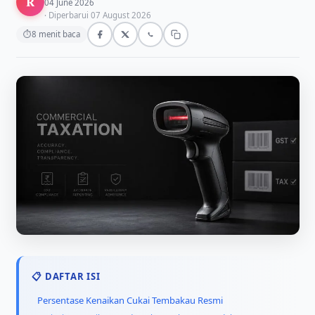
R
04 June 2026
· Diperbarui 07 August 2026
⏱
8 menit baca
📋 DAFTAR ISI
Persentase Kenaikan Cukai Tembakau Resmi