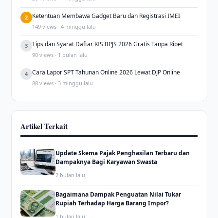
Ketentuan Membawa Gadget Baru dan Registrasi IMEI
2
149 views · 4 minggu lalu
Tips dan Syarat Daftar KIS BPJS 2026 Gratis Tanpa Ribet
3
90 views · 1 bulan lalu
Cara Lapor SPT Tahunan Online 2026 Lewat DJP Online
4
88 views · 3 minggu lalu
Artikel Terkait
Update Skema Pajak Penghasilan Terbaru dan
Dampaknya Bagi Karyawan Swasta
2 bulan lalu
Bagaimana Dampak Penguatan Nilai Tukar
Rupiah Terhadap Harga Barang Impor?
1 bulan lalu