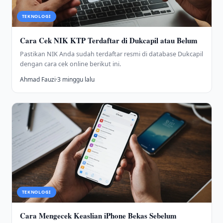
TEKNOLOGI
Cara Cek NIK KTP Terdaftar di Dukcapil atau Belum
Pastikan NIK Anda sudah terdaftar resmi di database Dukcapil
dengan cara cek online berikut ini.
Ahmad Fauzi
·
3 minggu lalu
TEKNOLOGI
Cara Mengecek Keaslian iPhone Bekas Sebelum