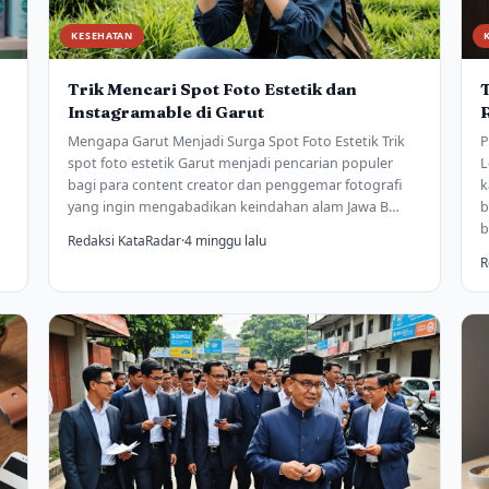
KESEHATAN
Trik Mencari Spot Foto Estetik dan
Instagramable di Garut
Mengapa Garut Menjadi Surga Spot Foto Estetik Trik
P
spot foto estetik Garut menjadi pencarian populer
L
bagi para content creator dan penggemar fotografi
k
yang ingin mengabadikan keindahan alam Jawa B…
b
b
Redaksi KataRadar
·
4 minggu lalu
R