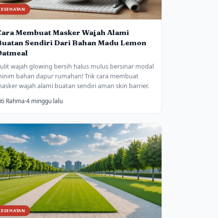
KESEHATAN
Cara Membuat Masker Wajah Alami
Buatan Sendiri Dari Bahan Madu Lemon
Oatmeal
ulit wajah glowing bersih halus mulus bersinar modal
inim bahan dapur rumahan! Trik cara membuat
asker wajah alami buatan sendiri aman skin barrier.
iti Rahma
·
4 minggu lalu
KESEHATAN