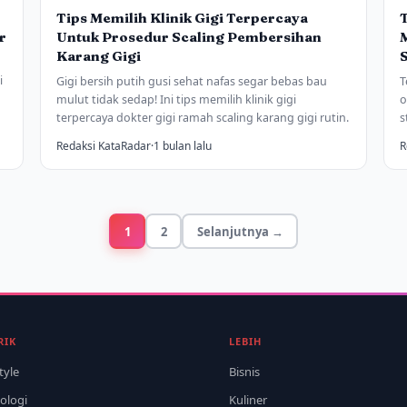
Tips Memilih Klinik Gigi Terpercaya
r
Untuk Prosedur Scaling Pembersihan
Karang Gigi
i
Gigi bersih putih gusi sehat nafas segar bebas bau
T
mulut tidak sedap! Ini tips memilih klinik gigi
o
terpercaya dokter gigi ramah scaling karang gigi rutin.
s
Redaksi KataRadar
·
1 bulan lalu
R
1
2
Selanjutnya →
RIK
LEBIH
tyle
Bisnis
ologi
Kuliner