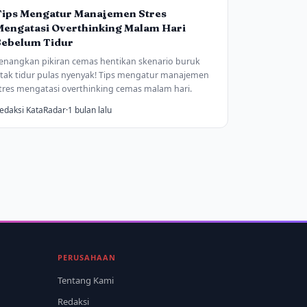
Tips Mengatur Manajemen Stres
Mengatasi Overthinking Malam Hari
Sebelum Tidur
enangkan pikiran cemas hentikan skenario buruk
tak tidur pulas nyenyak! Tips mengatur manajemen
tres mengatasi overthinking cemas malam hari.
edaksi KataRadar
·
1 bulan lalu
PERUSAHAAN
Tentang Kami
Redaksi