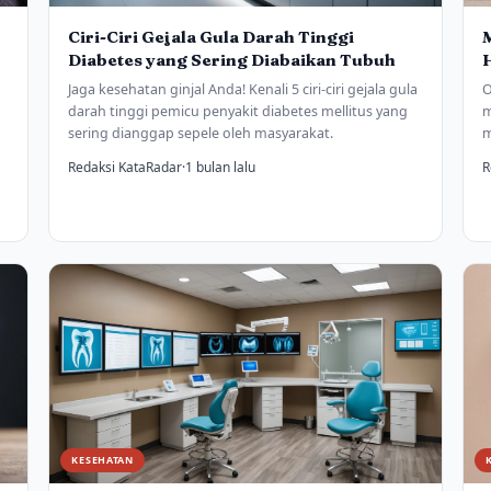
Ciri-Ciri Gejala Gula Darah Tinggi
M
Diabetes yang Sering Diabaikan Tubuh
Jaga kesehatan ginjal Anda! Kenali 5 ciri-ciri gejala gula
O
darah tinggi pemicu penyakit diabetes mellitus yang
m
sering dianggap sepele oleh masyarakat.
m
Redaksi KataRadar
·
1 bulan lalu
R
KESEHATAN