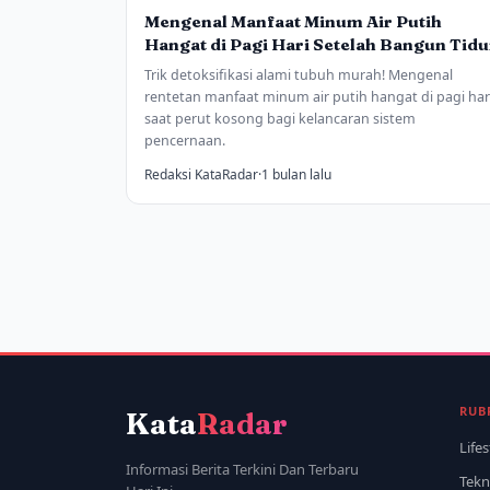
Mengenal Manfaat Minum Air Putih
Hangat di Pagi Hari Setelah Bangun Tidu
Trik detoksifikasi alami tubuh murah! Mengenal
rentetan manfaat minum air putih hangat di pagi har
saat perut kosong bagi kelancaran sistem
pencernaan.
Redaksi KataRadar
·
1 bulan lalu
RUB
Kata
Radar
Lifes
Informasi Berita Terkini Dan Terbaru
Tekn