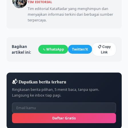
TIM EDITORIAL
Tim editorial KataRadar yang menghimpun dan
menyajikan informasi terkini dari berbagai sumber
terpercaya.
Bagikan
📋 Copy
WhatsApp
Twitter/X
artikel ini:
Link
📬 Dapatkan berita terbaru
Ringkasan berita pilihan, 5 menit baca, tanpa spam.
Langsung ke inbox tiap pagi.
Daftar Gratis