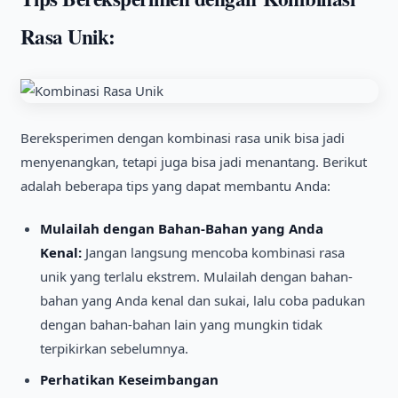
Rasa Unik
:
Bereksperimen dengan kombinasi rasa unik bisa jadi
menyenangkan, tetapi juga bisa jadi menantang. Berikut
adalah beberapa tips yang dapat membantu Anda:
Mulailah dengan Bahan-Bahan yang Anda
Kenal:
Jangan langsung mencoba kombinasi rasa
unik yang terlalu ekstrem. Mulailah dengan bahan-
bahan yang Anda kenal dan sukai, lalu coba padukan
dengan bahan-bahan lain yang mungkin tidak
terpikirkan sebelumnya.
Perhatikan Keseimbangan