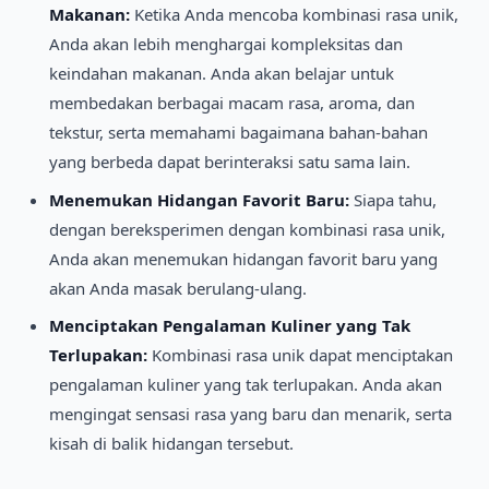
Makanan:
Ketika Anda mencoba kombinasi rasa unik,
Anda akan lebih menghargai kompleksitas dan
keindahan makanan. Anda akan belajar untuk
membedakan berbagai macam rasa, aroma, dan
tekstur, serta memahami bagaimana bahan-bahan
yang berbeda dapat berinteraksi satu sama lain.
Menemukan Hidangan Favorit Baru:
Siapa tahu,
dengan bereksperimen dengan kombinasi rasa unik,
Anda akan menemukan hidangan favorit baru yang
akan Anda masak berulang-ulang.
Menciptakan Pengalaman Kuliner yang Tak
Terlupakan:
Kombinasi rasa unik dapat menciptakan
pengalaman kuliner yang tak terlupakan. Anda akan
mengingat sensasi rasa yang baru dan menarik, serta
kisah di balik hidangan tersebut.