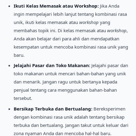
Ikuti Kelas Memasak atau Workshop:
Jika Anda
ingin mempelajari lebih lanjut tentang kombinasi rasa
unik, ikuti kelas memasak atau
workshop
yang
membahas topik ini. Di kelas memasak atau
workshop
,
Anda akan belajar dari para ahli dan mendapatkan
kesempatan untuk mencoba kombinasi rasa unik yang
baru.
Jelajahi Pasar dan Toko Makanan:
Jelajahi pasar dan
toko makanan untuk mencari bahan-bahan yang unik
dan menarik. Jangan ragu untuk bertanya kepada
penjual tentang cara menggunakan bahan-bahan
tersebut.
Bersikap Terbuka dan Bertualang:
Bereksperimen
dengan kombinasi rasa unik adalah tentang bersikap
terbuka dan bertualang. Jangan takut untuk keluar dari
zona nyaman Anda dan mencoba hal-hal baru.