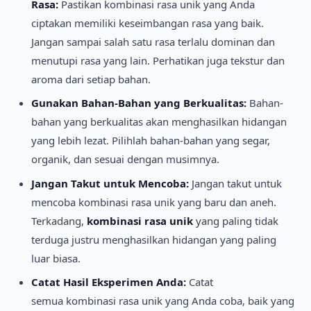
Rasa:
Pastikan kombinasi rasa unik yang Anda
ciptakan memiliki keseimbangan rasa yang baik.
Jangan sampai salah satu rasa terlalu dominan dan
menutupi rasa yang lain. Perhatikan juga tekstur dan
aroma dari setiap bahan.
Gunakan Bahan-Bahan yang Berkualitas:
Bahan-
bahan yang berkualitas akan menghasilkan hidangan
yang lebih lezat. Pilihlah bahan-bahan yang segar,
organik, dan sesuai dengan musimnya.
Jangan Takut untuk Mencoba:
Jangan takut untuk
mencoba kombinasi rasa unik yang baru dan aneh.
Terkadang,
kombinasi rasa unik
yang paling tidak
terduga justru menghasilkan hidangan yang paling
luar biasa.
Catat Hasil Eksperimen Anda:
Catat
semua kombinasi rasa unik yang Anda coba, baik yang