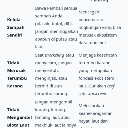
Bawa kembali semua
Mencegah
sampah Anda
Kelola
pencemaran
(plastik, botol, dll.).
Sampah
lingkungan yang bisa
Jangan meninggalkan
Sendiri
merusak ekosistem
apapun di pulau atau
darat dan laut.
laut.
Saat
snorkeling
atau
Menjaga kesehatan
Tidak
menyelam, jangan
terumbu karang
Merusak
menyentuh,
yang merupakan
Terumbu
menginjak, atau
fondasi ekosistem
Karang
berdiri di atas
laut. Gunakan
reef-
terumbu karang.
safe sunscreen
.
Jangan mengambil
Melestarikan
Tidak
karang, kerang,
keanekaragaman
Mengambil
bintang laut, atau
hayati laut dan
Biota Laut
makhluk laut lainnya