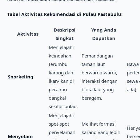
Tabel Aktivitas Rekomendasi di Pulau Pastabulu:
Deskripsi
Yang Anda
Aktivitas
Singkat
Dapatkan
Menjelajahi
keindahan
Pemandangan
terumbu
taman laut
Bawa 
karang dan
berwarna-warni,
perle
Snorkeling
ikan-ikan di
interaksi dengan
sewa d
perairan
biota laut yang
ada).
dangkal
beragam.
sekitar pulau.
Menjelajahi
spot-spot
Melihat formasi
Hanya
penyelaman
karang yang lebih
Menyelam
berser