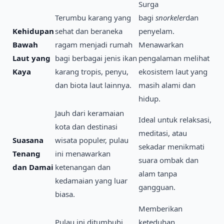
Surga
Terumbu karang yang
bagi
snorkeler
dan
Kehidupan
sehat dan beraneka
penyelam.
Bawah
ragam menjadi rumah
Menawarkan
Laut yang
bagi berbagai jenis ikan
pengalaman melihat
Kaya
karang tropis, penyu,
ekosistem laut yang
dan biota laut lainnya.
masih alami dan
hidup.
Jauh dari keramaian
Ideal untuk relaksasi,
kota dan destinasi
meditasi, atau
Suasana
wisata populer, pulau
sekadar menikmati
Tenang
ini menawarkan
suara ombak dan
dan Damai
ketenangan dan
alam tanpa
kedamaian yang luar
gangguan.
biasa.
Memberikan
Pulau ini ditumbuhi
keteduhan,