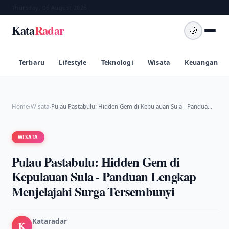
Thursday, 06 August 2026
Kata
Radar
🌙
Terbaru
Lifestyle
Teknologi
Wisata
Keuangan
Home
›
Wisata
›
Pulau Pastabulu: Hidden Gem di Kepulauan Sula - Pandua…
WISATA
Pulau Pastabulu: Hidden Gem di
Kepulauan Sula - Panduan Lengkap
Menjelajahi Surga Tersembunyi
Kataradar
K