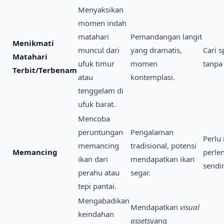
Menyaksikan
momen indah
matahari
Pemandangan langit
Menikmati
muncul dari
yang dramatis,
Cari s
Matahari
ufuk timur
momen
tanpa
Terbit/Terbenam
atau
kontemplasi.
tenggelam di
ufuk barat.
Mencoba
peruntungan
Pengalaman
Perl
memancing
tradisional, potensi
Memancing
perle
ikan dari
mendapatkan ikan
sendir
perahu atau
segar.
tepi pantai.
Mengabadikan
Mendapatkan
visual
keindahan
assets
yang