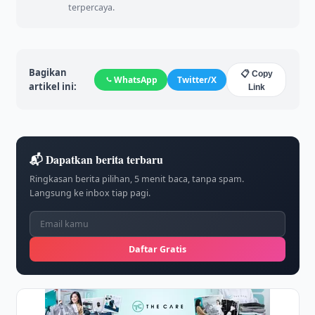
terpercaya.
Bagikan
📋 Copy
WhatsApp
Twitter/X
artikel ini:
Link
📬 Dapatkan berita terbaru
Ringkasan berita pilihan, 5 menit baca, tanpa spam.
Langsung ke inbox tiap pagi.
Daftar Gratis