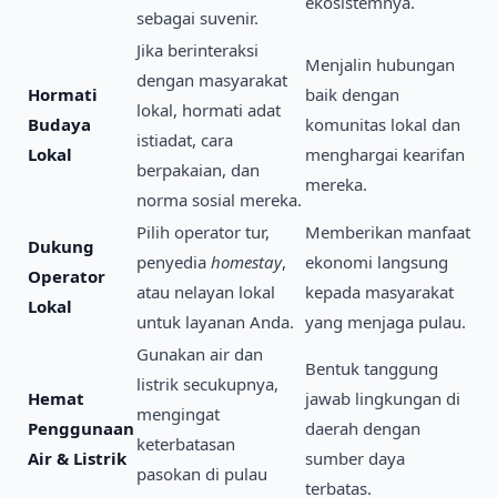
ekosistemnya.
sebagai suvenir.
Jika berinteraksi
Menjalin hubungan
dengan masyarakat
Hormati
baik dengan
lokal, hormati adat
Budaya
komunitas lokal dan
istiadat, cara
Lokal
menghargai kearifan
berpakaian, dan
mereka.
norma sosial mereka.
Pilih operator tur,
Memberikan manfaat
Dukung
penyedia
homestay
,
ekonomi langsung
Operator
atau nelayan lokal
kepada masyarakat
Lokal
untuk layanan Anda.
yang menjaga pulau.
Gunakan air dan
Bentuk tanggung
listrik secukupnya,
Hemat
jawab lingkungan di
mengingat
Penggunaan
daerah dengan
keterbatasan
Air & Listrik
sumber daya
pasokan di pulau
terbatas.