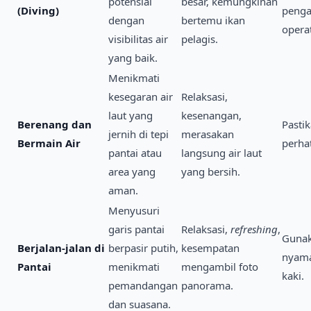
potensial
besar, kemungkinan
(Diving)
penga
dengan
bertemu ikan
opera
visibilitas air
pelagis.
yang baik.
Menikmati
kesegaran air
Relaksasi,
laut yang
kesenangan,
Berenang dan
Pasti
jernih di tepi
merasakan
Bermain Air
perhat
pantai atau
langsung air laut
area yang
yang bersih.
aman.
Menyusuri
garis pantai
Relaksasi,
refreshing
,
Gunak
Berjalan-jalan di
berpasir putih,
kesempatan
nyama
Pantai
menikmati
mengambil foto
kaki.
pemandangan
panorama.
dan suasana.