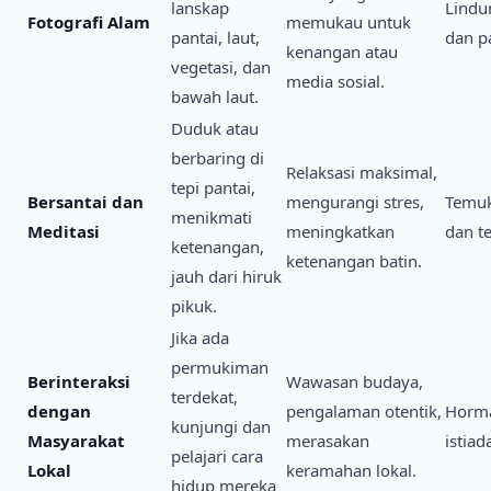
lanskap
Lindun
Fotografi Alam
memukau untuk
pantai, laut,
dan pa
kenangan atau
vegetasi, dan
media sosial.
bawah laut.
Duduk atau
berbaring di
Relaksasi maksimal,
tepi pantai,
Bersantai dan
mengurangi stres,
Temuk
menikmati
Meditasi
meningkatkan
dan t
ketenangan,
ketenangan batin.
jauh dari hiruk
pikuk.
Jika ada
permukiman
Berinteraksi
Wawasan budaya,
terdekat,
dengan
pengalaman otentik,
Horma
kunjungi dan
Masyarakat
merasakan
istiad
pelajari cara
Lokal
keramahan lokal.
hidup mereka