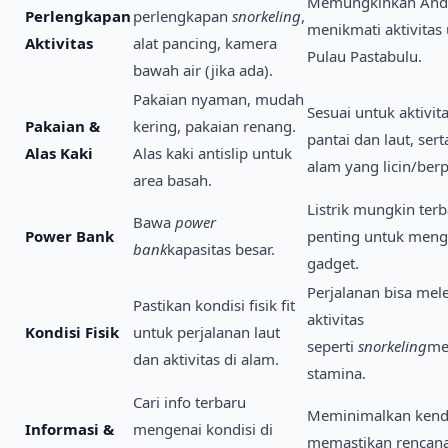
Memungkinkan And
Perlengkapan
perlengkapan
snorkeling
,
menikmati aktivitas
Aktivitas
alat pancing, kamera
Pulau Pastabulu.
bawah air (jika ada).
Pakaian nyaman, mudah
Sesuai untuk aktivita
Pakaian &
kering, pakaian renang.
pantai dan laut, sert
Alas Kaki
Alas kaki antislip untuk
alam yang licin/berp
area basah.
Listrik mungkin terb
Bawa
power
Power Bank
penting untuk mengi
bank
kapasitas besar.
gadget.
Perjalanan bisa mel
Pastikan kondisi fisik fit
aktivitas
Kondisi Fisik
untuk perjalanan laut
seperti
snorkeling
me
dan aktivitas di alam.
stamina.
Cari info terbaru
Meminimalkan kend
Informasi &
mengenai kondisi di
memastikan rencana