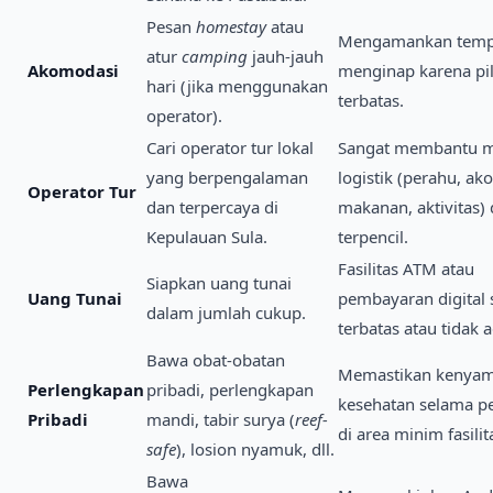
Pesan
homestay
atau
Mengamankan temp
atur
camping
jauh-jauh
Akomodasi
menginap karena pi
hari (jika menggunakan
terbatas.
operator).
Cari operator tur lokal
Sangat membantu 
yang berpengalaman
logistik (perahu, ak
Operator Tur
dan terpercaya di
makanan, aktivitas) 
Kepulauan Sula.
terpencil.
Fasilitas ATM atau
Siapkan uang tunai
Uang Tunai
pembayaran digital 
dalam jumlah cukup.
terbatas atau tidak a
Bawa obat-obatan
Memastikan kenyam
Perlengkapan
pribadi, perlengkapan
kesehatan selama pe
Pribadi
mandi, tabir surya (
reef-
di area minim fasilit
safe
), losion nyamuk, dll.
Bawa