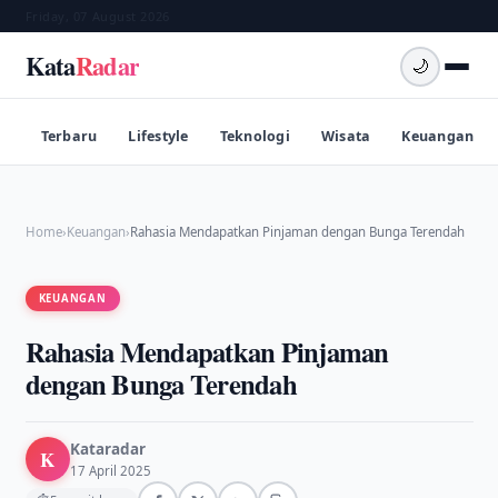
Friday, 07 August 2026
Kata
Radar
🌙
Terbaru
Lifestyle
Teknologi
Wisata
Keuangan
Home
›
Keuangan
›
Rahasia Mendapatkan Pinjaman dengan Bunga Terendah
KEUANGAN
Rahasia Mendapatkan Pinjaman
dengan Bunga Terendah
Kataradar
K
17 April 2025