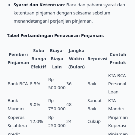
Syarat dan Ketentuan:
Baca dan pahami syarat dan
ketentuan pinjaman dengan seksama sebelum
menandatangani perjanjian pinjaman.
Tabel Perbandingan Penawaran Pinjaman:
Suku
Biaya-
Jangka
Pemberi
Contoh
Bunga
Biaya
Waktu
Reputasi
Pinjaman
Produk
Efektif
Lain
(Bulan)
KTA BCA
Rp
Bank BCA
8.5%
36
Baik
Personal
500.000
Loan
Bank
Rp
Sangat
KTA
9.0%
48
Mandiri
750.000
Baik
Mandiri
Koperasi
Rp
Pinjaman
12.0%
24
Cukup
Sejahtera
250.000
Koperasi
Kredit
Pinjaman