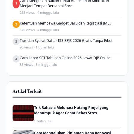
Cara Mengubah Balkon Lantai Atas Rumah Kontrakan
1
Menjadi Tempat Bersantai Sore
263 views · 4 minggu lalu
Ketentuan Membawa Gadget Baru dan Registrasi IMEI
2
146 views · 4 minggu lalu
Tips dan Syarat Daftar KIS BPJS 2026 Gratis Tanpa Ribet
3
90 views · 1 bulan lalu
Cara Lapor SPT Tahunan Online 2026 Lewat DJP Online
4
88 views · 3 minggu lalu
Artikel Terkait
Trik Rahasia Melunasi Hutang Pinjol yang
Menumpuk Agar Cepat Bebas Stres
1 bulan lalu
Cara Mengajukan Pinjaman Dana Renovasi