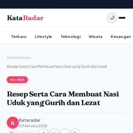
Sunday, 09 August 2026
Kata
Radar
🌙
Terbaru
Lifestyle
Teknologi
Wisata
Keuangan
Home
›
Kuliner
›
Resep Serta Cara Membuat Nasi Uduk yang Gurih dan Lezat
KULINER
Resep Serta Cara Membuat Nasi
Uduk yang Gurih dan Lezat
Kataradar
K
12 February 2025