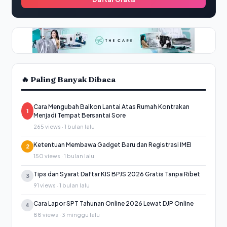
🔥 Paling Banyak Dibaca
Cara Mengubah Balkon Lantai Atas Rumah Kontrakan
1
Menjadi Tempat Bersantai Sore
265 views · 1 bulan lalu
Ketentuan Membawa Gadget Baru dan Registrasi IMEI
2
150 views · 1 bulan lalu
Tips dan Syarat Daftar KIS BPJS 2026 Gratis Tanpa Ribet
3
91 views · 1 bulan lalu
Cara Lapor SPT Tahunan Online 2026 Lewat DJP Online
4
88 views · 3 minggu lalu