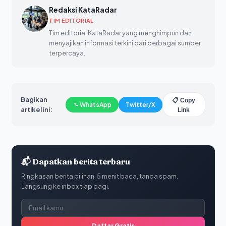
Redaksi KataRadar
TIM EDITORIAL
Tim editorial KataRadar yang menghimpun dan
menyajikan informasi terkini dari berbagai sumber
terpercaya.
Bagikan
📋 Copy
WhatsApp
Twitter/X
artikel ini:
Link
📬 Dapatkan berita terbaru
Ringkasan berita pilihan, 5 menit baca, tanpa spam.
Langsung ke inbox tiap pagi.
Daftar Gratis