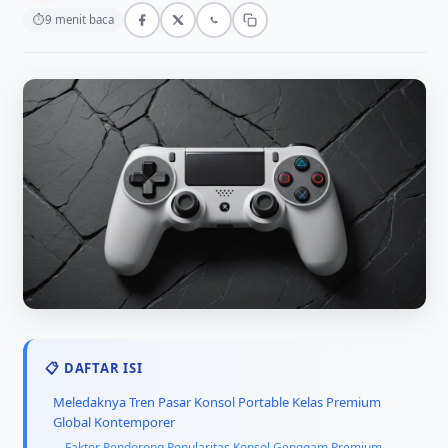
⏱
9 menit baca
📋 DAFTAR ISI
Meledaknya Tren Pasar Konsol Portable Kelas Premium
Global Kontemporer
Faktor Pendorong Popularitas Konsol Genggam Premium