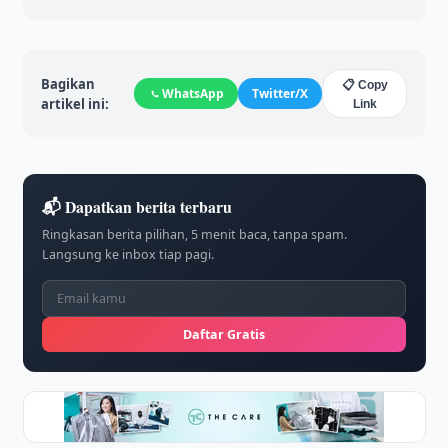
Bagikan
📋 Copy
WhatsApp
Twitter/X
artikel ini:
Link
📬 Dapatkan berita terbaru
Ringkasan berita pilihan, 5 menit baca, tanpa spam.
Langsung ke inbox tiap pagi.
Daftar Gratis