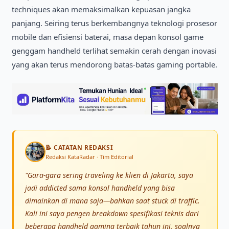
techniques akan memaksimalkan kepuasan jangka
panjang. Seiring terus berkembangnya teknologi prosesor
mobile dan efisiensi baterai, masa depan konsol game
genggam handheld terlihat semakin cerah dengan inovasi
yang akan terus mendorong batas-batas gaming portable.
📝 CATATAN REDAKSI
Redaksi KataRadar · Tim Editorial
"Gara-gara sering traveling ke klien di Jakarta, saya
jadi addicted sama konsol handheld yang bisa
dimainkan di mana saja—bahkan saat stuck di traffic.
Kali ini saya pengen breakdown spesifikasi teknis dari
beberapa handheld gaming terbaik tahun ini, soalnya