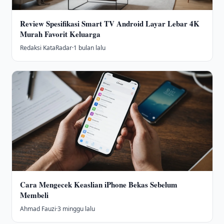
Review Spesifikasi Smart TV Android Layar Lebar 4K
Murah Favorit Keluarga
Redaksi KataRadar
·
1 bulan lalu
Cara Mengecek Keaslian iPhone Bekas Sebelum
Membeli
Ahmad Fauzi
·
3 minggu lalu