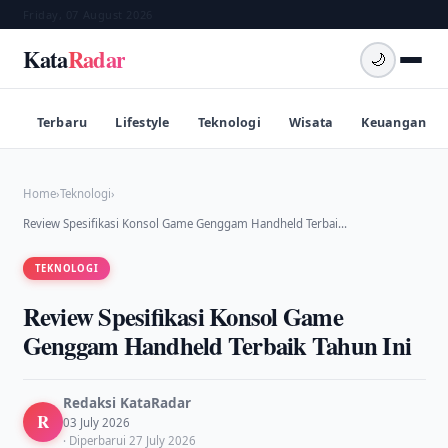
Friday, 07 August 2026
Kata
Radar
🌙
Terbaru
Lifestyle
Teknologi
Wisata
Keuangan
Home
›
Teknologi
›
Review Spesifikasi Konsol Game Genggam Handheld Terbai…
TEKNOLOGI
Review Spesifikasi Konsol Game
Genggam Handheld Terbaik Tahun Ini
Redaksi KataRadar
R
03 July 2026
· Diperbarui 27 July 2026