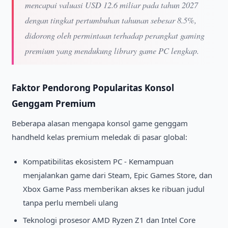
mencapai valuasi USD 12.6 miliar pada tahun 2027
dengan tingkat pertumbuhan tahunan sebesar 8.5%,
didorong oleh permintaan terhadap perangkat gaming
premium yang mendukung library game PC lengkap.
Faktor Pendorong Popularitas Konsol
Genggam Premium
Beberapa alasan mengapa konsol game genggam
handheld kelas premium meledak di pasar global:
Kompatibilitas ekosistem PC - Kemampuan
menjalankan game dari Steam, Epic Games Store, dan
Xbox Game Pass memberikan akses ke ribuan judul
tanpa perlu membeli ulang
Teknologi prosesor AMD Ryzen Z1 dan Intel Core