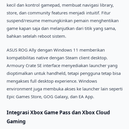
kecil dan kontrol gamepad, membuat navigasi library,
store, dan community features menjadi intuitif. Fitur
suspend/resume memungkinkan pemain menghentikan
game kapan saja dan melanjutkan dari titik yang sama,
bahkan setelah reboot sistem.
ASUS ROG Ally dengan Windows 11 memberikan
kompatibilitas native dengan Steam client desktop.
Armoury Crate SE interface menyediakan launcher yang
dioptimalkan untuk handheld, tetapi pengguna tetap bisa
mengakses full desktop experience. Windows
environment juga membuka akses ke launcher lain seperti
Epic Games Store, GOG Galaxy, dan EA App.
Integrasi Xbox Game Pass dan Xbox Cloud
Gaming