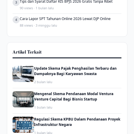
Tips dan Syarat Daftar KIS BPJS 2026 Gratis Tanpa Ribet
3
90 views · 1 bulan lalu
Cara Lapor SPT Tahunan Online 2026 Lewat DJP Online
4
88 views · 3 minggu lalu
Artikel Terkait
Update Skema Pajak Penghasilan Terbaru dan
Dampaknya Bagi Karyawan Swasta
2 bulan lalu
Mengenal Skema Pendanaan Modal Ventura
Venture Capital Bagi Bisnis Startup
1 bulan lalu
Regulasi Skema KPBU Dalam Pendanaan Proyek
Infrastruktur Negara
1 bulan lalu