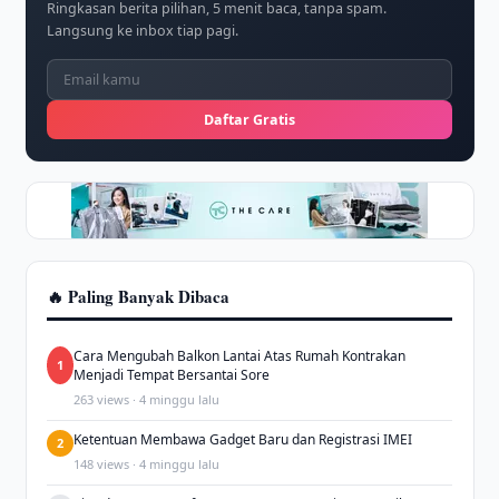
Ringkasan berita pilihan, 5 menit baca, tanpa spam.
Langsung ke inbox tiap pagi.
Daftar Gratis
🔥 Paling Banyak Dibaca
Cara Mengubah Balkon Lantai Atas Rumah Kontrakan
1
Menjadi Tempat Bersantai Sore
263 views · 4 minggu lalu
Ketentuan Membawa Gadget Baru dan Registrasi IMEI
2
148 views · 4 minggu lalu