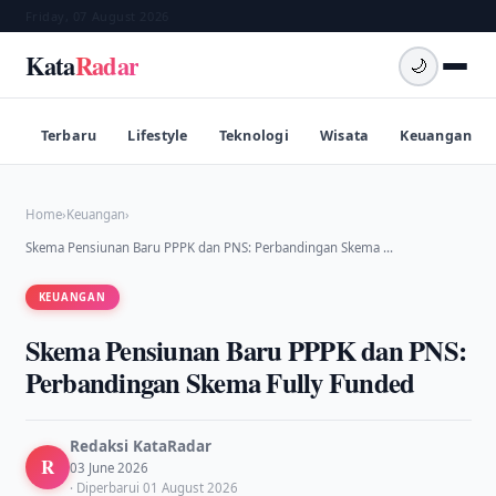
Friday, 07 August 2026
Kata
Radar
🌙
Terbaru
Lifestyle
Teknologi
Wisata
Keuangan
Home
›
Keuangan
›
Skema Pensiunan Baru PPPK dan PNS: Perbandingan Skema …
KEUANGAN
Skema Pensiunan Baru PPPK dan PNS:
Perbandingan Skema Fully Funded
Redaksi KataRadar
R
03 June 2026
· Diperbarui 01 August 2026