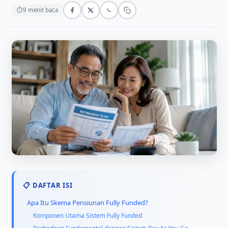
⏱
9 menit baca
📋 DAFTAR ISI
Apa Itu Skema Pensiunan Fully Funded?
Komponen Utama Sistem Fully Funded