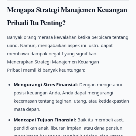
Mengapa Strategi Manajemen Keuangan
Pribadi Itu Penting?
Banyak orang merasa kewalahan ketika berbicara tentang
uang. Namun, mengabaikan aspek ini justru dapat
membawa dampak negatif yang signifikan.
Menerapkan Strategi Manajemen Keuangan
Pribadi memiliki banyak keuntungan:
Mengurangi Stres Finansial:
Dengan mengetahui
posisi keuangan Anda, Anda dapat mengurangi
kecemasan tentang tagihan, utang, atau ketidakpastian
masa depan.
Mencapai Tujuan Finansial:
Baik itu membeli aset,
pendidikan anak, liburan impian, atau dana pensiun,
manajemen keuangan yang baik adalah jalan utama