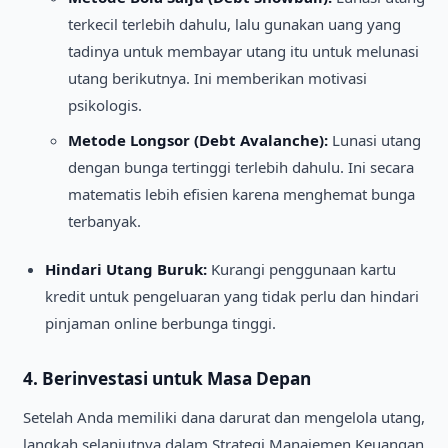
terkecil terlebih dahulu, lalu gunakan uang yang
tadinya untuk membayar utang itu untuk melunasi
utang berikutnya. Ini memberikan motivasi
psikologis.
Metode Longsor (Debt Avalanche):
Lunasi utang
dengan bunga tertinggi terlebih dahulu. Ini secara
matematis lebih efisien karena menghemat bunga
terbanyak.
Hindari Utang Buruk:
Kurangi penggunaan kartu
kredit untuk pengeluaran yang tidak perlu dan hindari
pinjaman online berbunga tinggi.
4. Berinvestasi untuk Masa Depan
Setelah Anda memiliki dana darurat dan mengelola utang,
langkah selanjutnya dalam Strategi Manajemen Keuangan