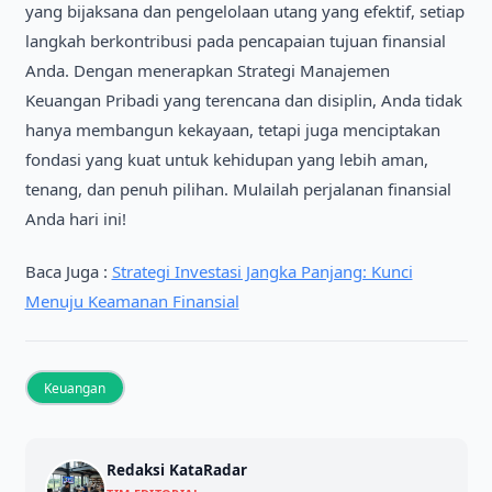
yang bijaksana dan pengelolaan utang yang efektif, setiap
langkah berkontribusi pada pencapaian tujuan finansial
Anda. Dengan menerapkan Strategi Manajemen
Keuangan Pribadi yang terencana dan disiplin, Anda tidak
hanya membangun kekayaan, tetapi juga menciptakan
fondasi yang kuat untuk kehidupan yang lebih aman,
tenang, dan penuh pilihan. Mulailah perjalanan finansial
Anda hari ini!
Baca Juga :
Strategi Investasi Jangka Panjang: Kunci
Menuju Keamanan Finansial
Keuangan
Redaksi KataRadar