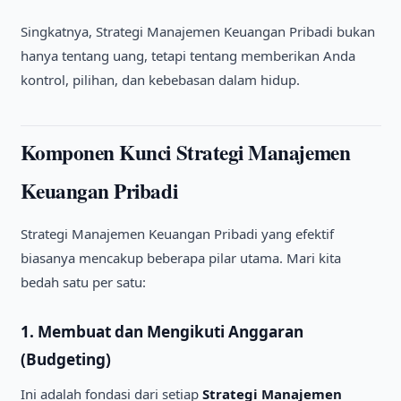
Singkatnya, Strategi Manajemen Keuangan Pribadi bukan
hanya tentang uang, tetapi tentang memberikan Anda
kontrol, pilihan, dan kebebasan dalam hidup.
Komponen Kunci Strategi Manajemen
Keuangan Pribadi
Strategi Manajemen Keuangan Pribadi yang efektif
biasanya mencakup beberapa pilar utama. Mari kita
bedah satu per satu:
1. Membuat dan Mengikuti Anggaran
(Budgeting)
Ini adalah fondasi dari setiap
Strategi Manajemen