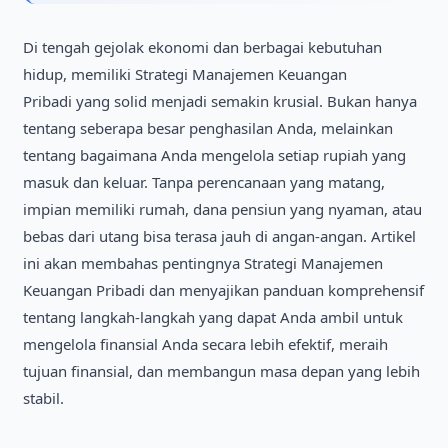
Di tengah gejolak ekonomi dan berbagai kebutuhan
hidup, memiliki Strategi Manajemen Keuangan
Pribadi yang solid menjadi semakin krusial. Bukan hanya
tentang seberapa besar penghasilan Anda, melainkan
tentang bagaimana Anda mengelola setiap rupiah yang
masuk dan keluar. Tanpa perencanaan yang matang,
impian memiliki rumah, dana pensiun yang nyaman, atau
bebas dari utang bisa terasa jauh di angan-angan. Artikel
ini akan membahas pentingnya Strategi Manajemen
Keuangan Pribadi dan menyajikan panduan komprehensif
tentang langkah-langkah yang dapat Anda ambil untuk
mengelola finansial Anda secara lebih efektif, meraih
tujuan finansial, dan membangun masa depan yang lebih
stabil.