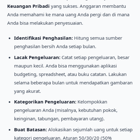
Keuangan Pribadi
yang sukses. Anggaran membantu
Anda memahami ke mana uang Anda pergi dan di mana
Anda bisa melakukan penyesuaian.
Identifikasi Penghasilan:
Hitung semua sumber
penghasilan bersih Anda setiap bulan.
Lacak Pengeluaran:
Catat setiap pengeluaran, besar
maupun kecil. Anda bisa menggunakan aplikasi
budgeting, spreadsheet, atau buku catatan. Lakukan
selama beberapa bulan untuk mendapatkan gambaran
yang akurat.
Kategorikan Pengeluaran:
Kelompokkan
pengeluaran Anda (misalnya, kebutuhan pokok,
keinginan, tabungan, pembayaran utang).
Buat Batasan:
Alokasikan sejumlah uang untuk setiap
kategori pengeluaran. Aturan 50/30/20 (50%