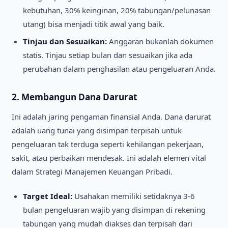
kebutuhan, 30% keinginan, 20% tabungan/pelunasan
utang) bisa menjadi titik awal yang baik.
Tinjau dan Sesuaikan:
Anggaran bukanlah dokumen
statis. Tinjau setiap bulan dan sesuaikan jika ada
perubahan dalam penghasilan atau pengeluaran Anda.
2. Membangun Dana Darurat
Ini adalah jaring pengaman finansial Anda. Dana darurat
adalah uang tunai yang disimpan terpisah untuk
pengeluaran tak terduga seperti kehilangan pekerjaan,
sakit, atau perbaikan mendesak. Ini adalah elemen vital
dalam Strategi Manajemen Keuangan Pribadi.
Target Ideal:
Usahakan memiliki setidaknya 3-6
bulan pengeluaran wajib yang disimpan di rekening
tabungan yang mudah diakses dan terpisah dari