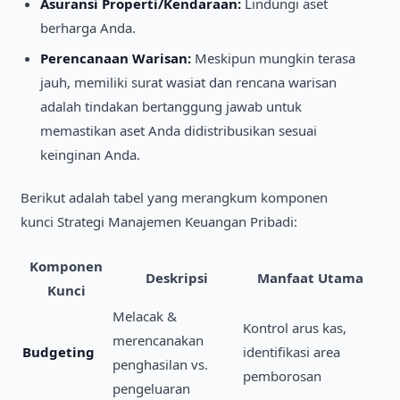
Asuransi Properti/Kendaraan:
Lindungi aset
berharga Anda.
Perencanaan Warisan:
Meskipun mungkin terasa
jauh, memiliki surat wasiat dan rencana warisan
adalah tindakan bertanggung jawab untuk
memastikan aset Anda didistribusikan sesuai
keinginan Anda.
Berikut adalah tabel yang merangkum komponen
kunci Strategi Manajemen Keuangan Pribadi:
Komponen
Deskripsi
Manfaat Utama
Kunci
Melacak &
Kontrol arus kas,
merencanakan
Budgeting
identifikasi area
penghasilan vs.
pemborosan
pengeluaran