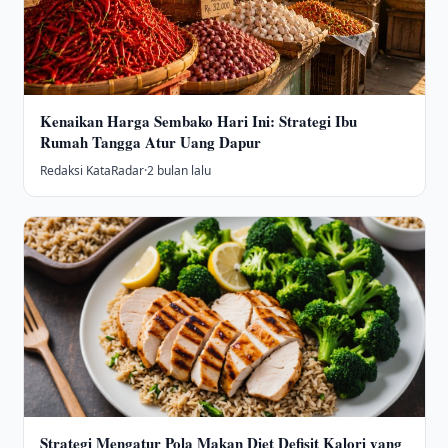
Kenaikan Harga Sembako Hari Ini: Strategi Ibu
Rumah Tangga Atur Uang Dapur
Redaksi KataRadar
·
2 bulan lalu
Strategi Mengatur Pola Makan Diet Defisit Kalori yang