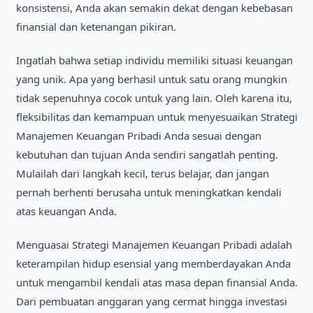
konsistensi, Anda akan semakin dekat dengan kebebasan
finansial dan ketenangan pikiran.
Ingatlah bahwa setiap individu memiliki situasi keuangan
yang unik. Apa yang berhasil untuk satu orang mungkin
tidak sepenuhnya cocok untuk yang lain. Oleh karena itu,
fleksibilitas dan kemampuan untuk menyesuaikan Strategi
Manajemen Keuangan Pribadi Anda sesuai dengan
kebutuhan dan tujuan Anda sendiri sangatlah penting.
Mulailah dari langkah kecil, terus belajar, dan jangan
pernah berhenti berusaha untuk meningkatkan kendali
atas keuangan Anda.
Menguasai Strategi Manajemen Keuangan Pribadi adalah
keterampilan hidup esensial yang memberdayakan Anda
untuk mengambil kendali atas masa depan finansial Anda.
Dari pembuatan anggaran yang cermat hingga investasi