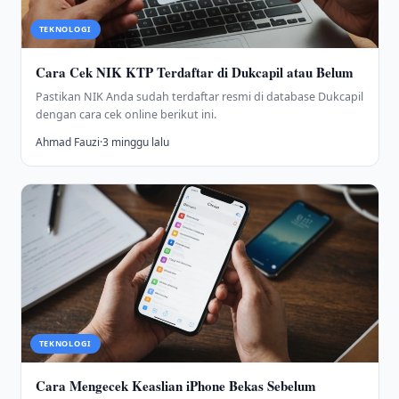
TEKNOLOGI
Cara Cek NIK KTP Terdaftar di Dukcapil atau Belum
Pastikan NIK Anda sudah terdaftar resmi di database Dukcapil
dengan cara cek online berikut ini.
Ahmad Fauzi
·
3 minggu lalu
TEKNOLOGI
Cara Mengecek Keaslian iPhone Bekas Sebelum