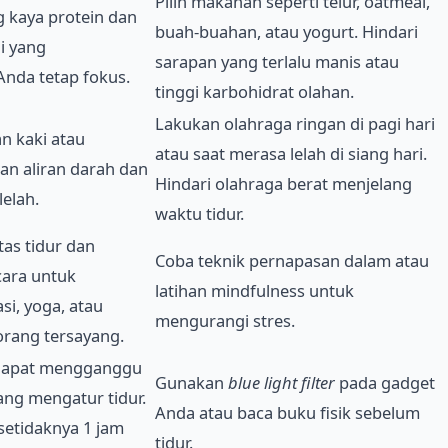
Pilih makanan seperti telur, oatmeal,
 kaya protein dan
buah-buahan, atau yogurt. Hindari
i yang
sarapan yang terlalu manis atau
nda tetap fokus.
tinggi karbohidrat olahan.
Lakukan olahraga ringan di pagi hari
an kaki atau
atau saat merasa lelah di siang hari.
n aliran darah dan
Hindari olahraga berat menjelang
lelah.
waktu tidur.
as tidur dan
Coba teknik pernapasan dalam atau
cara untuk
latihan mindfulness untuk
si, yoga, atau
mengurangi stres.
rang tersayang.
t dapat mengganggu
Gunakan
blue light filter
pada gadget
ng mengatur tidur.
Anda atau baca buku fisik sebelum
etidaknya 1 jam
tidur.