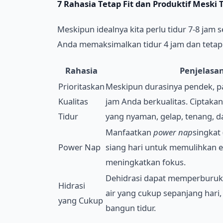
7 Rahasia Tetap Fit dan Produktif Meski T
Meskipun idealnya kita perlu tidur 7-8 jam 
Anda memaksimalkan tidur 4 jam dan tetap f
Rahasia
Penjelasa
Prioritaskan
Meskipun durasinya pendek, pa
Kualitas
jam Anda berkualitas. Ciptakan
Tidur
yang nyaman, gelap, tenang, da
Manfaatkan
power nap
singkat 
Power Nap
siang hari untuk memulihkan e
meningkatkan fokus.
Dehidrasi dapat memperburuk 
Hidrasi
air yang cukup sepanjang hari,
yang Cukup
bangun tidur.