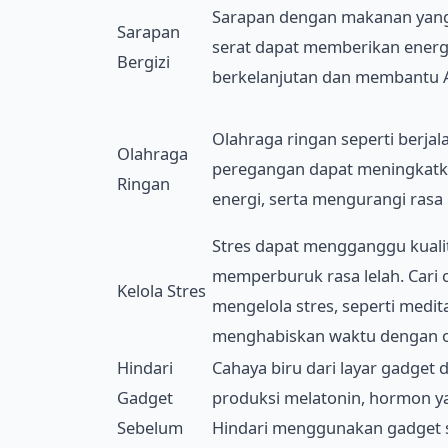
Sarapan dengan makanan yang
Sarapan
serat dapat memberikan energ
Bergizi
berkelanjutan dan membantu A
Olahraga ringan seperti berjal
Olahraga
peregangan dapat meningkatka
Ringan
energi, serta mengurangi rasa 
Stres dapat mengganggu kualit
memperburuk rasa lelah. Cari 
Kelola Stres
mengelola stres, seperti medita
menghabiskan waktu dengan o
Hindari
Cahaya biru dari layar gadge
Gadget
produksi melatonin, hormon ya
Sebelum
Hindari menggunakan gadget s