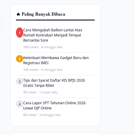
🔥 Paling Banyak Dibaca
Cara Mengubah Balkon Lantai Atas
1
Rumah Kontrakan Menjadi Tempat
Bersantai Sore
264 views · 4 minggu lalu
Ketentuan Membawa Gadget Baru dan
2
Registrasi IMEI
149 views · 4 minggu lalu
Tips dan Syarat Daftar KIS BPJS 2026
3
Gratis Tanpa Ribet
90 views · 1 bulan lalu
Cara Lapor SPT Tahunan Online 2026
4
Lewat DJP Online
88 views · 3 minggu lalu