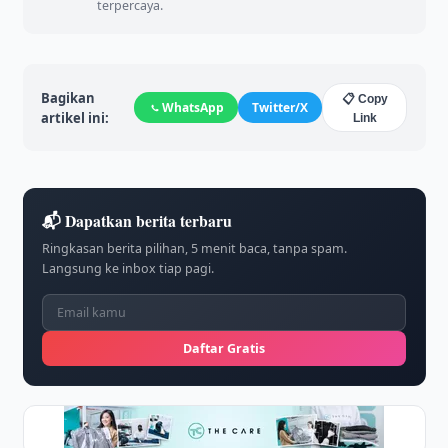
terpercaya.
Bagikan
📋 Copy
WhatsApp
Twitter/X
artikel ini:
Link
📬 Dapatkan berita terbaru
Ringkasan berita pilihan, 5 menit baca, tanpa spam.
Langsung ke inbox tiap pagi.
Daftar Gratis