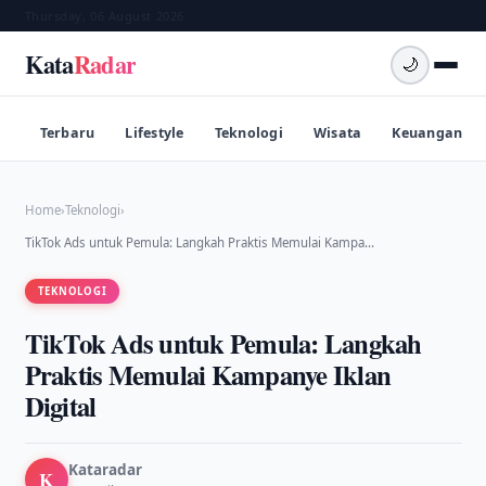
Thursday, 06 August 2026
Kata
Radar
🌙
Terbaru
Lifestyle
Teknologi
Wisata
Keuangan
Home
›
Teknologi
›
TikTok Ads untuk Pemula: Langkah Praktis Memulai Kampa…
TEKNOLOGI
TikTok Ads untuk Pemula: Langkah
Praktis Memulai Kampanye Iklan
Digital
Kataradar
K