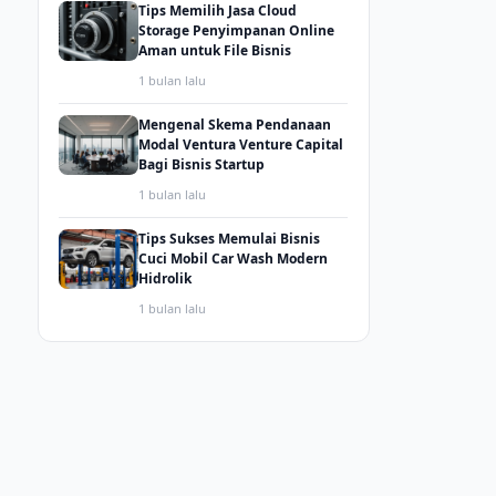
Tips Memilih Jasa Cloud
Storage Penyimpanan Online
Aman untuk File Bisnis
1 bulan lalu
Mengenal Skema Pendanaan
Modal Ventura Venture Capital
Bagi Bisnis Startup
1 bulan lalu
Tips Sukses Memulai Bisnis
Cuci Mobil Car Wash Modern
Hidrolik
1 bulan lalu