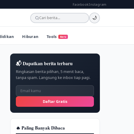
Facebook
Instagram
🌙
didikan
Hiburan
Tools
Baru
📬 Dapatkan berita terbaru
Ringkasan berita pilihan, 5 menit baca,
tanpa spam. Langsung ke inbox tiap pagi.
Daftar Gratis
🔥 Paling Banyak Dibaca