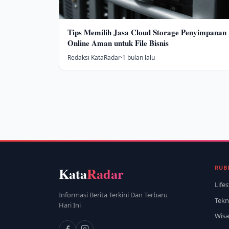
Tips Memilih Jasa Cloud Storage Penyimpanan
Online Aman untuk File Bisnis
Redaksi KataRadar
·
1 bulan lalu
RUB
Kata
Radar
Lifes
Informasi Berita Terkini Dan Terbaru
Tekn
Hari Ini
Wisa