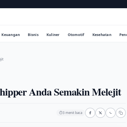
Keuangan
Bisnis
Kuliner
Otomotif
Kesehatan
Pen
jit
shipper Anda Semakin Melejit
⏱
3 menit baca