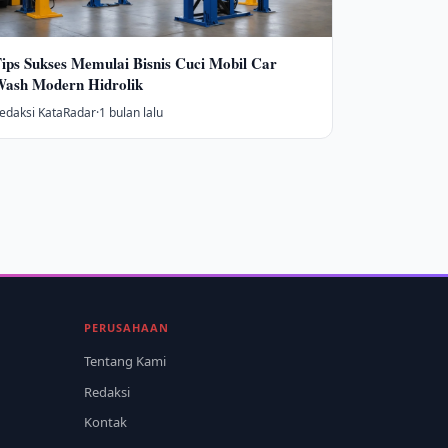
ips Sukses Memulai Bisnis Cuci Mobil Car
ash Modern Hidrolik
edaksi KataRadar
·
1 bulan lalu
PERUSAHAAN
Tentang Kami
Redaksi
Kontak