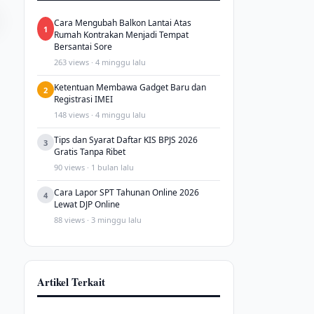
Cara Mengubah Balkon Lantai Atas
1
Rumah Kontrakan Menjadi Tempat
Bersantai Sore
263 views · 4 minggu lalu
Ketentuan Membawa Gadget Baru dan
2
Registrasi IMEI
148 views · 4 minggu lalu
Tips dan Syarat Daftar KIS BPJS 2026
3
Gratis Tanpa Ribet
90 views · 1 bulan lalu
Cara Lapor SPT Tahunan Online 2026
4
Lewat DJP Online
88 views · 3 minggu lalu
Artikel Terkait