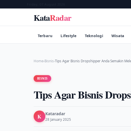
Friday, 07 August 2026
Kata
Radar
Terbaru
Lifestyle
Teknologi
Wisata
Home
›
Bisnis
›
Tips Agar Bisnis Dropshipper Anda Semakin Mele
BISNIS
Tips Agar Bisnis Drop
Kataradar
K
28 January 2025