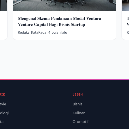
Mengenal Skema Pendanaan Modal Ventura
T
Venture Capital Bagi Bisnis Startup
W
Redaksi KataRadar
·
1 bulan lalu
R
RIK
LEBIH
tyle
Bisnis
ologi
Kuliner
ta
Otomotif