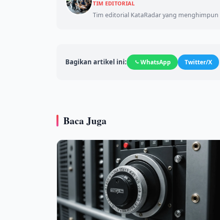
TIM EDITORIAL
Tim editorial KataRadar yang menghimpun d
Bagikan artikel ini:
WhatsApp
Twitter/X
Baca Juga