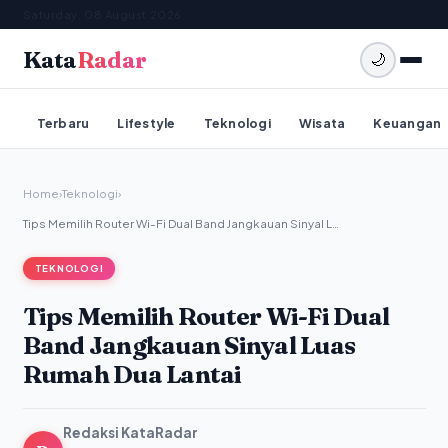
Saturday, 08 August 2026
Kata
Radar
🌙
Terbaru
Lifestyle
Teknologi
Wisata
Keuangan
Home
›
Teknologi
›
Tips Memilih Router Wi-Fi Dual Band Jangkauan Sinyal L…
TEKNOLOGI
Tips Memilih Router Wi-Fi Dual
Band Jangkauan Sinyal Luas
Rumah Dua Lantai
Redaksi KataRadar