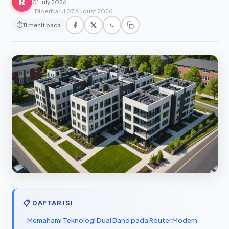
R
01 July 2026
· Diperbarui 07 August 2026
⏱
11 menit baca
📋 DAFTAR ISI
Memahami Teknologi Dual Band pada Router Modern