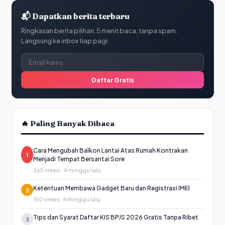
📬 Dapatkan berita terbaru
Ringkasan berita pilihan, 5 menit baca, tanpa spam.
Langsung ke inbox tiap pagi.
Daftar Gratis
🔥 Paling Banyak Dibaca
Cara Mengubah Balkon Lantai Atas Rumah Kontrakan
1
Menjadi Tempat Bersantai Sore
265 views · 4 minggu lalu
Ketentuan Membawa Gadget Baru dan Registrasi IMEI
2
150 views · 4 minggu lalu
Tips dan Syarat Daftar KIS BPJS 2026 Gratis Tanpa Ribet
3