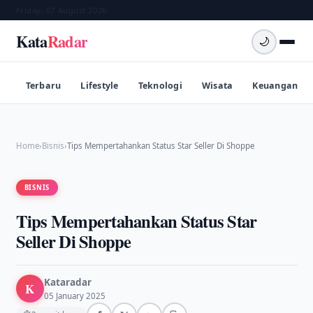
Friday, 07 August 2026
Kata
Radar
🌙
Terbaru
Lifestyle
Teknologi
Wisata
Keuangan
Home
›
Bisnis
›
Tips Mempertahankan Status Star Seller Di Shoppe
BISNIS
Tips Mempertahankan Status Star
Seller Di Shoppe
Kataradar
K
05 January 2025