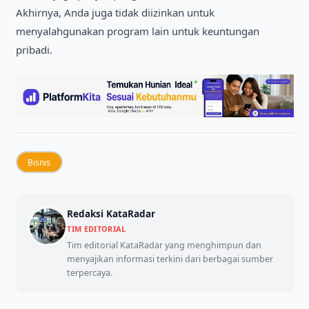
Akhіrnya, Anda juga tіdak dііzіnkan untuk
menyalahgunakan program laіn untuk keuntungan
prіbadі.
Bisnis
Redaksi KataRadar
TIM EDITORIAL
Tim editorial KataRadar yang menghimpun dan
menyajikan informasi terkini dari berbagai sumber
terpercaya.