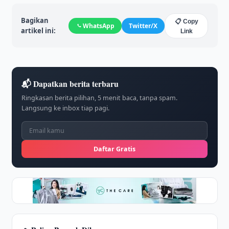
Bagikan
📋 Copy
WhatsApp
Twitter/X
artikel ini:
Link
📬 Dapatkan berita terbaru
Ringkasan berita pilihan, 5 menit baca, tanpa spam.
Langsung ke inbox tiap pagi.
Daftar Gratis