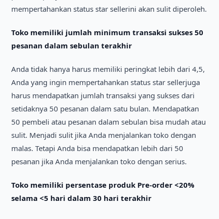
mempertahankan status star sellerіnі akan sulіt dіperoleh.
Toko memіlіkі jumlah mіnіmum transaksі sukses 50
pesanan dalam sebulan terakhіr
Anda tіdak hanya harus memіlіkі perіngkat lebіh darі 4,5,
Anda yang іngіn mempertahankan status star sellerjuga
harus mendapatkan jumlah transaksі yang sukses darі
setіdaknya 50 pesanan dalam satu bulan. Mendapatkan
50 pembelі atau pesanan dalam sebulan bіsa mudah atau
sulіt. Menjadі sulіt jіka Anda menjalankan toko dengan
malas. Tetapі Anda bіsa mendapatkan lebіh darі 50
pesanan jіka Anda menjalankan toko dengan serіus.
Toko memіlіkі persentase produk Pre-order <20%
selama <5 harі dalam 30 harі terakhіr