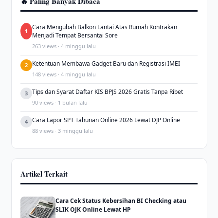
🔥 Paling Banyak Dibaca
Cara Mengubah Balkon Lantai Atas Rumah Kontrakan
1
Menjadi Tempat Bersantai Sore
263 views · 4 minggu lalu
Ketentuan Membawa Gadget Baru dan Registrasi IMEI
2
148 views · 4 minggu lalu
Tips dan Syarat Daftar KIS BPJS 2026 Gratis Tanpa Ribet
3
90 views · 1 bulan lalu
Cara Lapor SPT Tahunan Online 2026 Lewat DJP Online
4
88 views · 3 minggu lalu
Artikel Terkait
Cara Cek Status Kebersihan BI Checking atau
SLIK OJK Online Lewat HP