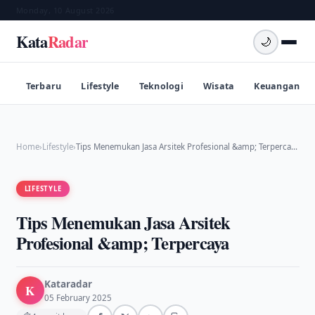
Monday, 10 August 2026
Kata
Radar
🌙
Terbaru
Lifestyle
Teknologi
Wisata
Keuangan
Home
›
Lifestyle
›
Tips Menemukan Jasa Arsitek Profesional &amp; Terperca…
LIFESTYLE
Tips Menemukan Jasa Arsitek
Profesional &amp; Terpercaya
Kataradar
K
05 February 2025