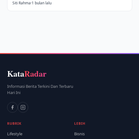
Siti Rahma
·
1 bulan lalu
Kata
Radar
Informasi Berita Terkini Dan Terbaru
Hari Ini
RUBRIK
LEBIH
Lifestyle
Bisnis