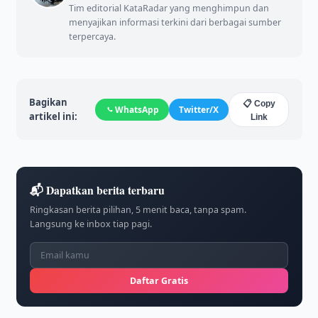
Tim editorial KataRadar yang menghimpun dan
menyajikan informasi terkini dari berbagai sumber
terpercaya.
Bagikan
📋 Copy
WhatsApp
Twitter/X
artikel ini:
Link
📬 Dapatkan berita terbaru
Ringkasan berita pilihan, 5 menit baca, tanpa spam.
Langsung ke inbox tiap pagi.
Daftar Gratis