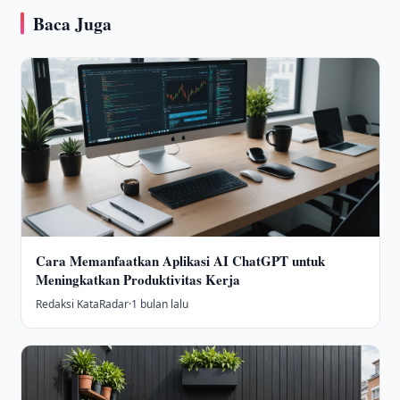
Baca Juga
Cara Memanfaatkan Aplikasi AI ChatGPT untuk
Meningkatkan Produktivitas Kerja
Redaksi KataRadar
·
1 bulan lalu