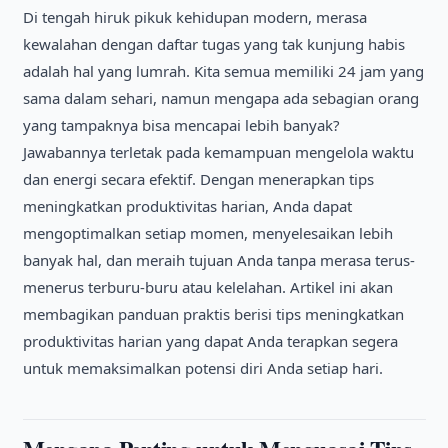
Di tengah hiruk pikuk kehidupan modern, merasa
kewalahan dengan daftar tugas yang tak kunjung habis
adalah hal yang lumrah. Kita semua memiliki 24 jam yang
sama dalam sehari, namun mengapa ada sebagian orang
yang tampaknya bisa mencapai lebih banyak?
Jawabannya terletak pada kemampuan mengelola waktu
dan energi secara efektif. Dengan menerapkan tips
meningkatkan produktivitas harian, Anda dapat
mengoptimalkan setiap momen, menyelesaikan lebih
banyak hal, dan meraih tujuan Anda tanpa merasa terus-
menerus terburu-buru atau kelelahan. Artikel ini akan
membagikan panduan praktis berisi tips meningkatkan
produktivitas harian yang dapat Anda terapkan segera
untuk memaksimalkan potensi diri Anda setiap hari.