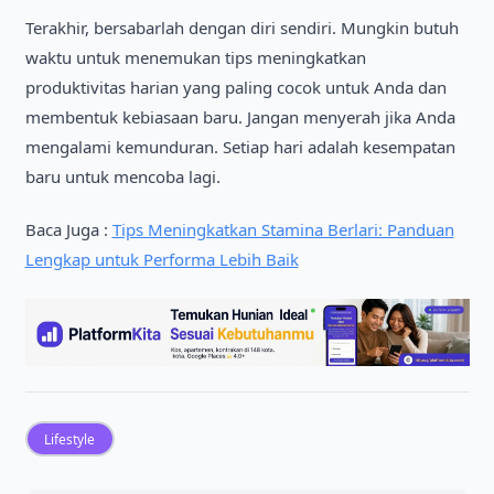
Terakhir, bersabarlah dengan diri sendiri. Mungkin butuh
waktu untuk menemukan tips meningkatkan
produktivitas harian yang paling cocok untuk Anda dan
membentuk kebiasaan baru. Jangan menyerah jika Anda
mengalami kemunduran. Setiap hari adalah kesempatan
baru untuk mencoba lagi.
Baca Juga :
Tips Meningkatkan Stamina Berlari: Panduan
Lengkap untuk Performa Lebih Baik
Lifestyle