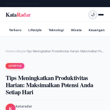
Sunday, 09 August 2026
Kata
Radar
🌙
Terbaru
Lifestyle
Teknologi
Wisata
Keuangan
Home
›
Lifestyle
›
Tips Meningkatkan Produktivitas Harian: Maksimalkan Po…
LIFESTYLE
Tips Meningkatkan Produktivitas
Harian: Maksimalkan Potensi Anda
Setiap Hari
Kataradar
K