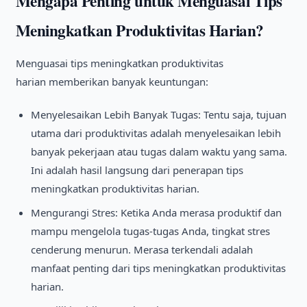
Mengapa Penting untuk Menguasai Tips
Meningkatkan Produktivitas Harian?
Menguasai tips meningkatkan produktivitas
harian memberikan banyak keuntungan:
Menyelesaikan Lebih Banyak Tugas: Tentu saja, tujuan
utama dari produktivitas adalah menyelesaikan lebih
banyak pekerjaan atau tugas dalam waktu yang sama.
Ini adalah hasil langsung dari penerapan tips
meningkatkan produktivitas harian.
Mengurangi Stres: Ketika Anda merasa produktif dan
mampu mengelola tugas-tugas Anda, tingkat stres
cenderung menurun. Merasa terkendali adalah
manfaat penting dari tips meningkatkan produktivitas
harian.