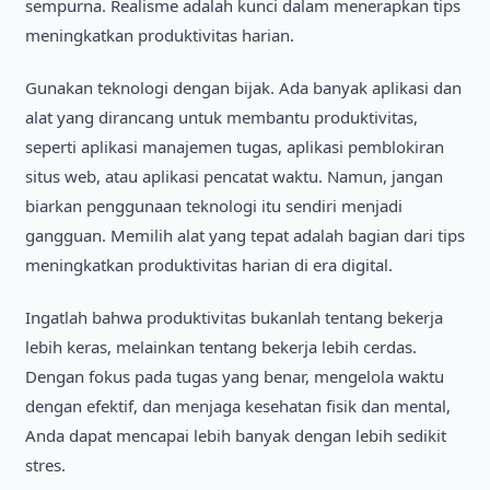
sempurna. Realisme adalah kunci dalam menerapkan tips
meningkatkan produktivitas harian.
Gunakan teknologi dengan bijak. Ada banyak aplikasi dan
alat yang dirancang untuk membantu produktivitas,
seperti aplikasi manajemen tugas, aplikasi pemblokiran
situs web, atau aplikasi pencatat waktu. Namun, jangan
biarkan penggunaan teknologi itu sendiri menjadi
gangguan. Memilih alat yang tepat adalah bagian dari tips
meningkatkan produktivitas harian di era digital.
Ingatlah bahwa produktivitas bukanlah tentang bekerja
lebih keras, melainkan tentang bekerja lebih cerdas.
Dengan fokus pada tugas yang benar, mengelola waktu
dengan efektif, dan menjaga kesehatan fisik dan mental,
Anda dapat mencapai lebih banyak dengan lebih sedikit
stres.