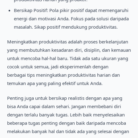
Bersikap Positif: Pola pikir positif dapat memengaruhi
energi dan motivasi Anda. Fokus pada solusi daripada
masalah. Sikap positif mendukung produktivitas.
Meningkatkan produktivitas adalah proses berkelanjutan
yang membutuhkan kesadaran diri, disiplin, dan kemauan
untuk mencoba hal-hal baru. Tidak ada satu ukuran yang
cocok untuk semua, jadi eksperimenlah dengan
berbagai tips meningkatkan produktivitas harian dan
temukan apa yang paling efektif untuk Anda.
Penting juga untuk bersikap realistis dengan apa yang
bisa Anda capai dalam sehari. Jangan membebani diri
dengan terlalu banyak tugas. Lebih baik menyelesaikan
beberapa tugas penting dengan baik daripada mencoba
melakukan banyak hal dan tidak ada yang selesai dengan