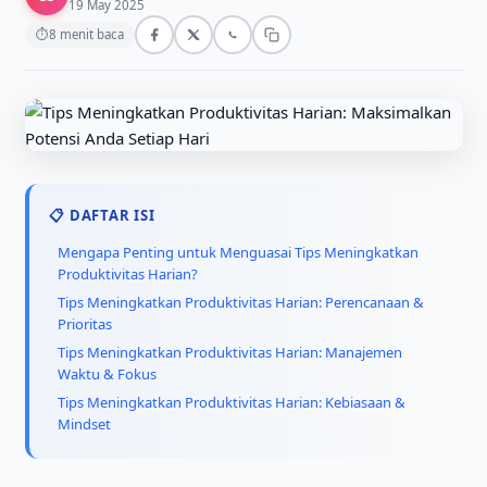
19 May 2025
⏱
8 menit baca
📋 DAFTAR ISI
Mengapa Penting untuk Menguasai Tips Meningkatkan
Produktivitas Harian?
Tips Meningkatkan Produktivitas Harian: Perencanaan &
Prioritas
Tips Meningkatkan Produktivitas Harian: Manajemen
Waktu & Fokus
Tips Meningkatkan Produktivitas Harian: Kebiasaan &
Mindset