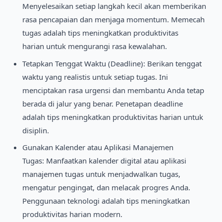
Menyelesaikan setiap langkah kecil akan memberikan
rasa pencapaian dan menjaga momentum. Memecah
tugas adalah tips meningkatkan produktivitas
harian untuk mengurangi rasa kewalahan.
Tetapkan Tenggat Waktu (Deadline): Berikan tenggat
waktu yang realistis untuk setiap tugas. Ini
menciptakan rasa urgensi dan membantu Anda tetap
berada di jalur yang benar. Penetapan deadline
adalah tips meningkatkan produktivitas harian untuk
disiplin.
Gunakan Kalender atau Aplikasi Manajemen
Tugas: Manfaatkan kalender digital atau aplikasi
manajemen tugas untuk menjadwalkan tugas,
mengatur pengingat, dan melacak progres Anda.
Penggunaan teknologi adalah tips meningkatkan
produktivitas harian modern.