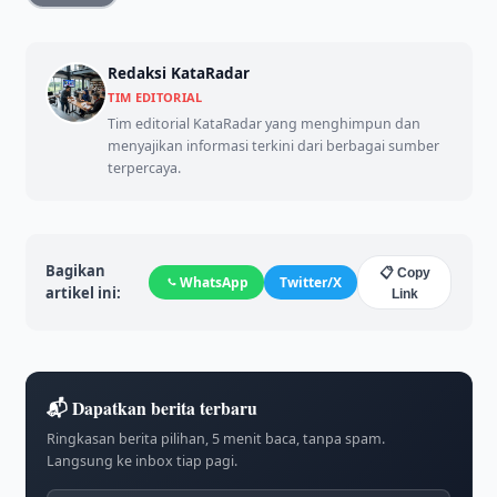
Redaksi KataRadar
TIM EDITORIAL
Tim editorial KataRadar yang menghimpun dan
menyajikan informasi terkini dari berbagai sumber
terpercaya.
Bagikan
📋 Copy
WhatsApp
Twitter/X
artikel ini:
Link
📬 Dapatkan berita terbaru
Ringkasan berita pilihan, 5 menit baca, tanpa spam.
Langsung ke inbox tiap pagi.