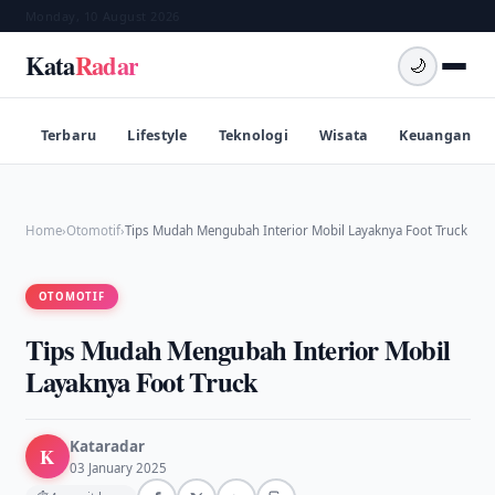
Monday, 10 August 2026
Kata
Radar
🌙
Terbaru
Lifestyle
Teknologi
Wisata
Keuangan
Home
›
Otomotif
›
Tips Mudah Mengubah Interior Mobil Layaknya Foot Truck
OTOMOTIF
Tips Mudah Mengubah Interior Mobil
Layaknya Foot Truck
Kataradar
K
03 January 2025