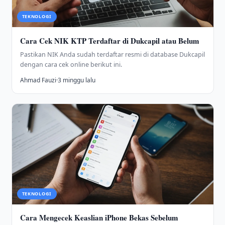
TEKNOLOGI
Cara Cek NIK KTP Terdaftar di Dukcapil atau Belum
Pastikan NIK Anda sudah terdaftar resmi di database Dukcapil
dengan cara cek online berikut ini.
Ahmad Fauzi
·
3 minggu lalu
TEKNOLOGI
Cara Mengecek Keaslian iPhone Bekas Sebelum