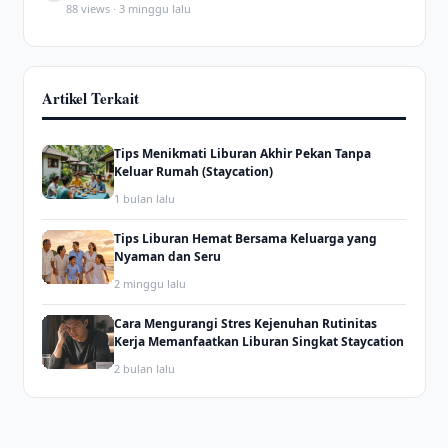
88 views · 3 minggu lalu
Artikel Terkait
Tips Menikmati Liburan Akhir Pekan Tanpa
Keluar Rumah (Staycation)
1 bulan lalu
Tips Liburan Hemat Bersama Keluarga yang
Nyaman dan Seru
2 minggu lalu
Cara Mengurangi Stres Kejenuhan Rutinitas
Kerja Memanfaatkan Liburan Singkat Staycation
2 bulan lalu