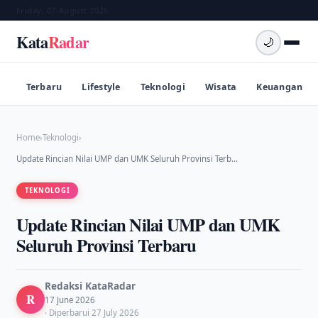
Friday, 07 August 2026
Kata
Radar
🌙
Terbaru
Lifestyle
Teknologi
Wisata
Keuangan
Home
›
Teknologi
›
Update Rincian Nilai UMP dan UMK Seluruh Provinsi Terb…
TEKNOLOGI
Update Rincian Nilai UMP dan UMK
Seluruh Provinsi Terbaru
Redaksi KataRadar
R
17 June 2026
· Diperbarui 27 July 2026