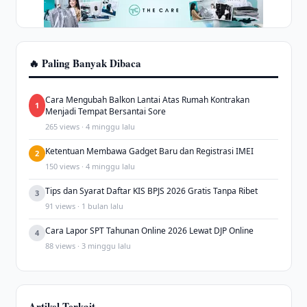
🔥 Paling Banyak Dibaca
Cara Mengubah Balkon Lantai Atas Rumah Kontrakan
1
Menjadi Tempat Bersantai Sore
265 views · 4 minggu lalu
Ketentuan Membawa Gadget Baru dan Registrasi IMEI
2
150 views · 4 minggu lalu
Tips dan Syarat Daftar KIS BPJS 2026 Gratis Tanpa Ribet
3
91 views · 1 bulan lalu
Cara Lapor SPT Tahunan Online 2026 Lewat DJP Online
4
88 views · 3 minggu lalu
Artikel Terkait