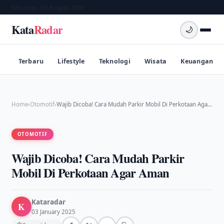
Saturday, 08 August 2026
Kata
Radar
🌙
Terbaru
Lifestyle
Teknologi
Wisata
Keuangan
Home
›
Otomotif
›
Wajib Dicoba! Cara Mudah Parkir Mobil Di Perkotaan Aga…
OTOMOTIF
Wajib Dicoba! Cara Mudah Parkir
Mobil Di Perkotaan Agar Aman
Kataradar
K
03 January 2025