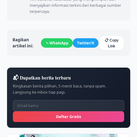
menyajikan informasi terkini dari berbagai sumber
terpercaya.
Bagikan
📋 Copy
WhatsApp
Twitter/X
artikel ini:
Link
📬 Dapatkan berita terbaru
Ringkasan berita pilihan, 5 menit baca, tanpa spam.
Langsung ke inbox tiap pagi.
Daftar Gratis