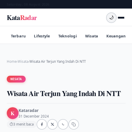
Saturday, 08 August 2026
Kata
Radar
🌙
Terbaru
Lifestyle
Teknologi
Wisata
Keuangan
Home
›
Wisata
›
Wisata Air Terjun Yang Indah Di NTT
WISATA
Wisata Air Terjun Yang Indah Di NTT
Kataradar
K
31 December 2024
⏱
3 menit baca