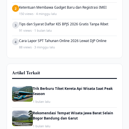
Ketentuan Membawa Gadget Baru dan Registrasi IMEI
2
150 views · 4 minggu lalu
Tips dan Syarat Daftar KIS BPJS 2026 Gratis Tanpa Ribet
3
91 views · 1 bulan lalu
Cara Lapor SPT Tahunan Online 2026 Lewat DJP Online
4
88 views · 3 minggu lalu
Artikel Terkait
Trik Berburu Tiket Kereta Api Wisata Saat Peak
Season
1 bulan lalu
Rekomendasi Tempat Wisata Jawa Barat Selain
Bogor Bandung dan Garut
1 bulan lalu