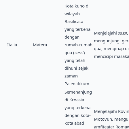
Kota kuno di
wilayah
Basilicata
yang terkenal
Menjelajahi
sassi
,
dengan
mengunjungi gere
Italia
Matera
rumah-rumah
gua, menginap di 
gua (
sassi
)
mencicipi masaka
yang telah
dihuni sejak
zaman
Paleolitikum.
Semenanjung
di Kroasia
yang terkenal
Menjelajahi Rovin
dengan kota-
Motovun, mengu
kota abad
amfiteater Romawi