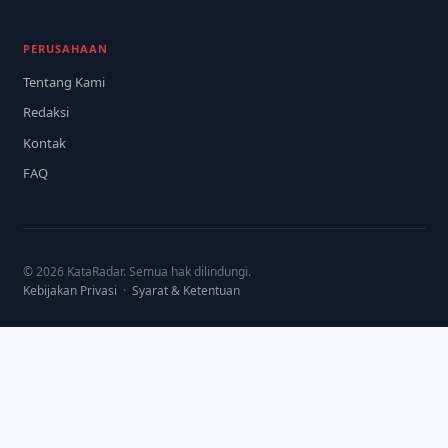
PERUSAHAAN
Tentang Kami
Redaksi
Kontak
FAQ
© 2026 KataRadar. Semua hak dilindungi.
Kebijakan Privasi
·
Syarat & Ketentuan