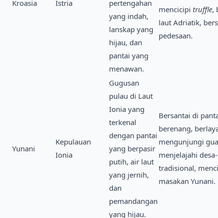
Kroasia
Istria
pertengahan
mencicipi
truffle
,
yang indah,
laut Adriatik, ber
lanskap yang
pedesaan.
hijau, dan
pantai yang
menawan.
Gugusan
pulau di Laut
Ionia yang
Bersantai di panta
terkenal
berenang, berlaya
dengan pantai
Kepulauan
mengunjungi gua-
Yunani
yang berpasir
Ionia
menjelajahi desa
putih, air laut
tradisional, menci
yang jernih,
masakan Yunani.
dan
pemandangan
yang hijau.