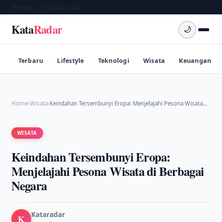
Monday, 10 August 2026
Kata
Radar
🌙
Terbaru
Lifestyle
Teknologi
Wisata
Keuangan
Home
›
Wisata
›
Keindahan Tersembunyi Eropa: Menjelajahi Pesona Wisata…
WISATA
Keindahan Tersembunyi Eropa:
Menjelajahi Pesona Wisata di Berbagai
Negara
Kataradar
K