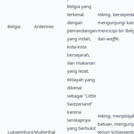
Belgia yang
terkenal
Hiking
, bersepeda
dengan
mengunjungi kasti
Belgia
Ardennes
pemandangan
mencicipi bir Belg
yang indah,
dan
waffle
.
kota-kota
bersejarah,
dan makanan
yang lezat.
Wilayah yang
dikenal
sebagai "Little
Switzerland"
karena
Hiking
, menjelaja
lanskapnya
batuan, mengunju
yang berbukit
Luksemburg
Mullerthal
terjun Schiessent