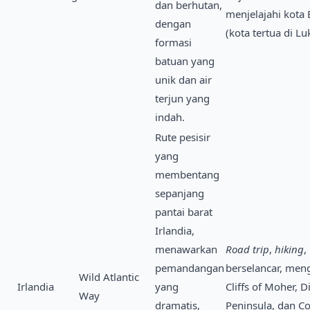
dan berhutan,
menjelajahi kota 
dengan
(kota tertua di L
formasi
batuan yang
unik dan air
terjun yang
indah.
Rute pesisir
yang
membentang
sepanjang
pantai barat
Irlandia,
menawarkan
Road trip
,
hiking
,
pemandangan
berselancar, men
Wild Atlantic
Irlandia
yang
Cliffs of Moher, D
Way
dramatis,
Peninsula, dan 