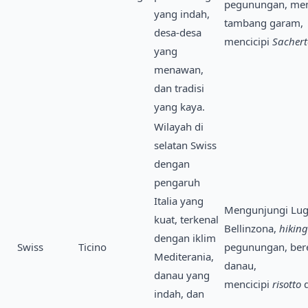
pegunungan, me
yang indah,
tambang garam,
desa-desa
mencicipi
Sachert
yang
menawan,
dan tradisi
yang kaya.
Wilayah di
selatan Swiss
dengan
pengaruh
Italia yang
Mengunjungi Lug
kuat, terkenal
Bellinzona,
hiking
dengan iklim
Swiss
Ticino
pegunungan, ber
Mediterania,
danau,
danau yang
mencicipi
risotto
indah, dan