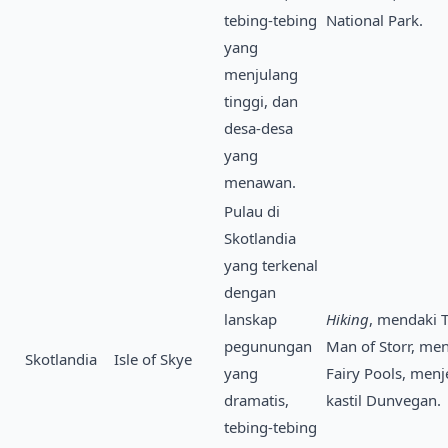
tebing-tebing
National Park.
yang
menjulang
tinggi, dan
desa-desa
yang
menawan.
Pulau di
Skotlandia
yang terkenal
dengan
lanskap
Hiking
, mendaki 
pegunungan
Man of Storr, me
Skotlandia
Isle of Skye
yang
Fairy Pools, menj
dramatis,
kastil Dunvegan.
tebing-tebing