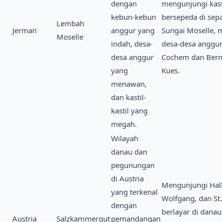
dengan
mengunjungi kasti
kebun-kebun
bersepeda di sep
Lembah
Jerman
anggur yang
Sungai Moselle, m
Moselle
indah, desa-
desa-desa anggur
desa anggur
Cochem dan Bernk
yang
Kues.
menawan,
dan kastil-
kastil yang
megah.
Wilayah
danau dan
pegunungan
di Austria
Mengunjungi Halls
yang terkenal
Wolfgang, dan St.
dengan
berlayar di danau
Austria
Salzkammergut
pemandangan