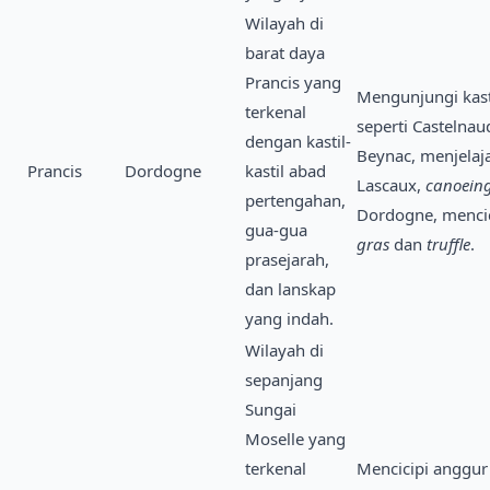
Wilayah di
barat daya
Prancis yang
Mengunjungi kasti
terkenal
seperti Castelnau
dengan kastil-
Beynac, menjelaj
Prancis
Dordogne
kastil abad
Lascaux,
canoein
pertengahan,
Dordogne, menci
gua-gua
gras
dan
truffle
.
prasejarah,
dan lanskap
yang indah.
Wilayah di
sepanjang
Sungai
Moselle yang
terkenal
Mencicipi anggur 