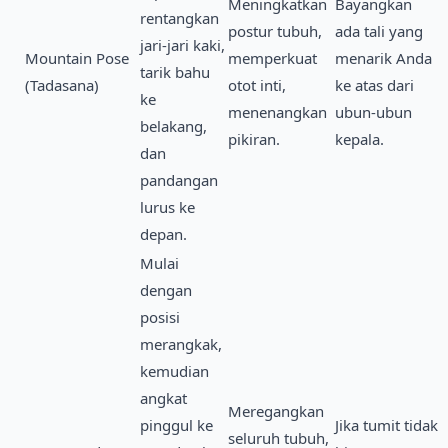
Meningkatkan
Bayangkan
rentangkan
postur tubuh,
ada tali yang
jari-jari kaki,
Mountain Pose
memperkuat
menarik Anda
tarik bahu
(Tadasana)
otot inti,
ke atas dari
ke
menenangkan
ubun-ubun
belakang,
pikiran.
kepala.
dan
pandangan
lurus ke
depan.
Mulai
dengan
posisi
merangkak,
kemudian
angkat
Meregangkan
pinggul ke
Jika tumit tidak
seluruh tubuh,