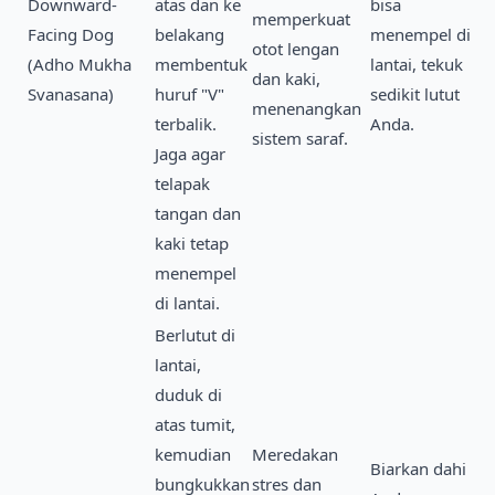
Downward-
atas dan ke
bisa
memperkuat
Facing Dog
belakang
menempel di
otot lengan
(Adho Mukha
membentuk
lantai, tekuk
dan kaki,
Svanasana)
huruf "V"
sedikit lutut
menenangkan
terbalik.
Anda.
sistem saraf.
Jaga agar
telapak
tangan dan
kaki tetap
menempel
di lantai.
Berlutut di
lantai,
duduk di
atas tumit,
kemudian
Meredakan
Biarkan dahi
bungkukkan
stres dan