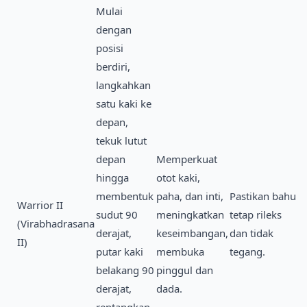
Mulai
dengan
posisi
berdiri,
langkahkan
satu kaki ke
depan,
tekuk lutut
depan
Memperkuat
hingga
otot kaki,
membentuk
paha, dan inti,
Pastikan bahu
Warrior II
sudut 90
meningkatkan
tetap rileks
(Virabhadrasana
derajat,
keseimbangan,
dan tidak
II)
putar kaki
membuka
tegang.
belakang 90
pinggul dan
derajat,
dada.
rentangkan