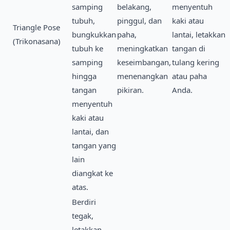
samping
belakang,
menyentuh
tubuh,
pinggul, dan
kaki atau
Triangle Pose
bungkukkan
paha,
lantai, letakkan
(Trikonasana)
tubuh ke
meningkatkan
tangan di
samping
keseimbangan,
tulang kering
hingga
menenangkan
atau paha
tangan
pikiran.
Anda.
menyentuh
kaki atau
lantai, dan
tangan yang
lain
diangkat ke
atas.
Berdiri
tegak,
letakkan