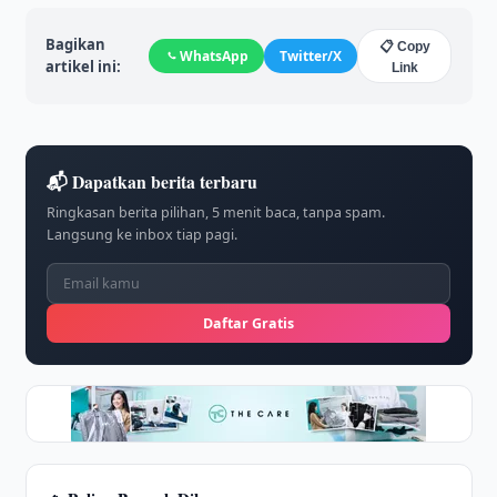
Bagikan
📋 Copy
WhatsApp
Twitter/X
artikel ini:
Link
📬 Dapatkan berita terbaru
Ringkasan berita pilihan, 5 menit baca, tanpa spam.
Langsung ke inbox tiap pagi.
Daftar Gratis