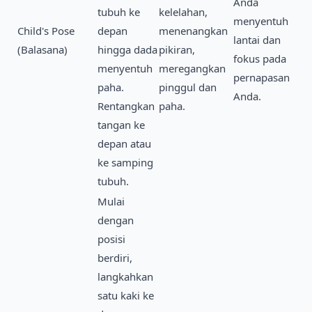
Anda
tubuh ke
kelelahan,
menyentuh
Child's Pose
depan
menenangkan
lantai dan
(Balasana)
hingga dada
pikiran,
fokus pada
menyentuh
meregangkan
pernapasan
paha.
pinggul dan
Anda.
Rentangkan
paha.
tangan ke
depan atau
ke samping
tubuh.
Mulai
dengan
posisi
berdiri,
langkahkan
satu kaki ke