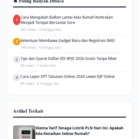
🔥 Paling Banyak Dibaca
Cara Mengubah Balkon Lantai Atas Rumah Kontrakan
1
Menjadi Tempat Bersantai Sore
263 views · 4 minggu lalu
Ketentuan Membawa Gadget Baru dan Registrasi IMEI
2
148 views · 4 minggu lalu
Tips dan Syarat Daftar KIS BPJS 2026 Gratis Tanpa Ribet
3
90 views · 1 bulan lalu
Cara Lapor SPT Tahunan Online 2026 Lewat DJP Online
4
88 views · 3 minggu lalu
Artikel Terkait
Skema Tarif Tenaga Listrik PLN Hari Ini: Apakah
Ada Kenaikan Sektor Rumah?