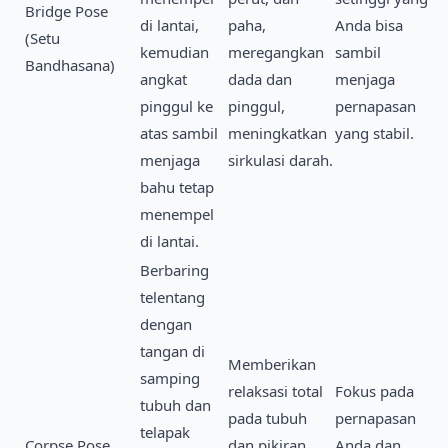
Bridge Pose
di lantai,
paha,
Anda bisa
(Setu
kemudian
meregangkan
sambil
Bandhasana)
angkat
dada dan
menjaga
pinggul ke
pinggul,
pernapasan
atas sambil
meningkatkan
yang stabil.
menjaga
sirkulasi darah.
bahu tetap
menempel
di lantai.
Berbaring
telentang
dengan
tangan di
Memberikan
samping
relaksasi total
Fokus pada
tubuh dan
pada tubuh
pernapasan
telapak
Corpse Pose
dan pikiran,
Anda dan