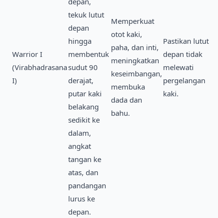
depan,
tekuk lutut
Memperkuat
depan
otot kaki,
hingga
Pastikan lutut
paha, dan inti,
Warrior I
membentuk
depan tidak
meningkatkan
(Virabhadrasana
sudut 90
melewati
keseimbangan,
I)
derajat,
pergelangan
membuka
putar kaki
kaki.
dada dan
belakang
bahu.
sedikit ke
dalam,
angkat
tangan ke
atas, dan
pandangan
lurus ke
depan.