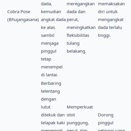
dada,
meregangkan
memaksakan
Cobra Pose
kemudian
dada dan
diri untuk
(Bhujangasana)
angkat dada
perut,
mengangkat
ke atas
meningkatkan
dada terlalu
sambil
fleksibilitas
tinggi.
menjaga
tulang
pinggul
belakang.
tetap
menempel
di lantai.
Berbaring
telentang
dengan
lutut
Memperkuat
ditekuk dan
otot
Dorong
telapak kaki
punggung,
pinggul
menempel
perut, dan
setinggi yang