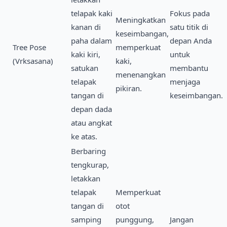
telapak kaki
Fokus pada
Meningkatkan
kanan di
satu titik di
keseimbangan,
paha dalam
depan Anda
Tree Pose
memperkuat
kaki kiri,
untuk
(Vrksasana)
kaki,
satukan
membantu
menenangkan
telapak
menjaga
pikiran.
tangan di
keseimbangan.
depan dada
atau angkat
ke atas.
Berbaring
tengkurap,
letakkan
telapak
Memperkuat
tangan di
otot
samping
punggung,
Jangan