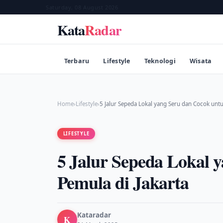
Saturday, 08 August 2026
Kata
Radar
Terbaru
Lifestyle
Teknologi
Wisata
Home
›
Lifestyle
›
5 Jalur Sepeda Lokal yang Seru dan Cocok unt
LIFESTYLE
5 Jalur Sepeda Lokal 
Pemula di Jakarta
Kataradar
K