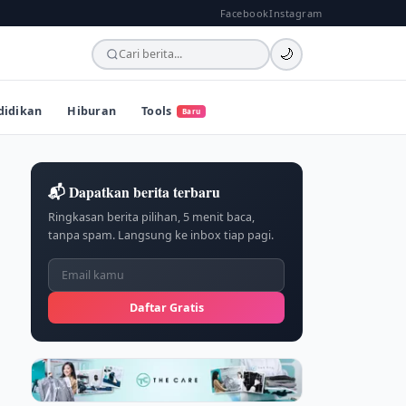
Facebook
Instagram
🌙
didikan
Hiburan
Tools
Baru
📬 Dapatkan berita terbaru
Ringkasan berita pilihan, 5 menit baca,
tanpa spam. Langsung ke inbox tiap pagi.
Daftar Gratis