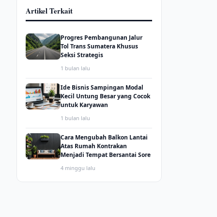
Artikel Terkait
Progres Pembangunan Jalur
Tol Trans Sumatera Khusus
Seksi Strategis
1 bulan lalu
Ide Bisnis Sampingan Modal
Kecil Untung Besar yang Cocok
untuk Karyawan
1 bulan lalu
Cara Mengubah Balkon Lantai
Atas Rumah Kontrakan
Menjadi Tempat Bersantai Sore
4 minggu lalu