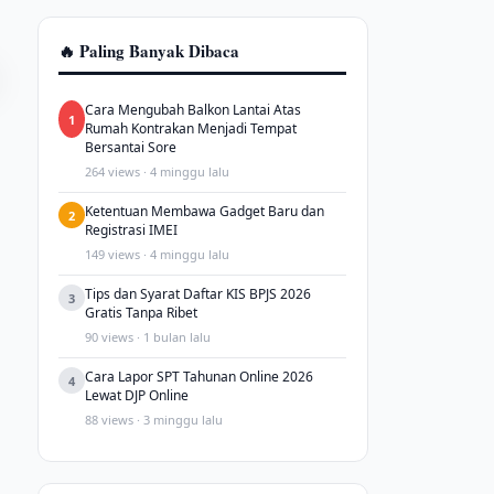
🔥 Paling Banyak Dibaca
Cara Mengubah Balkon Lantai Atas
1
Rumah Kontrakan Menjadi Tempat
Bersantai Sore
264 views · 4 minggu lalu
Ketentuan Membawa Gadget Baru dan
2
Registrasi IMEI
149 views · 4 minggu lalu
Tips dan Syarat Daftar KIS BPJS 2026
3
Gratis Tanpa Ribet
90 views · 1 bulan lalu
Cara Lapor SPT Tahunan Online 2026
4
Lewat DJP Online
88 views · 3 minggu lalu