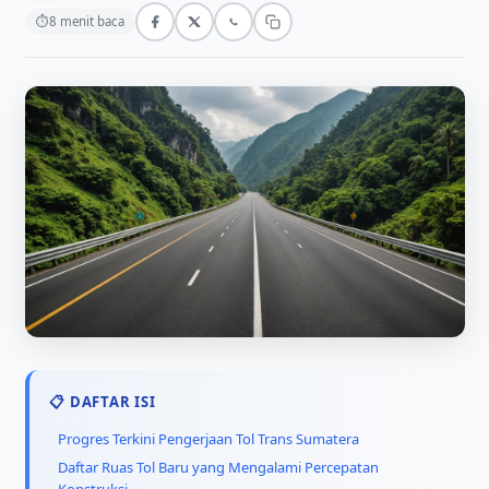
⏱
8 menit baca
📋 DAFTAR ISI
Progres Terkini Pengerjaan Tol Trans Sumatera
Daftar Ruas Tol Baru yang Mengalami Percepatan