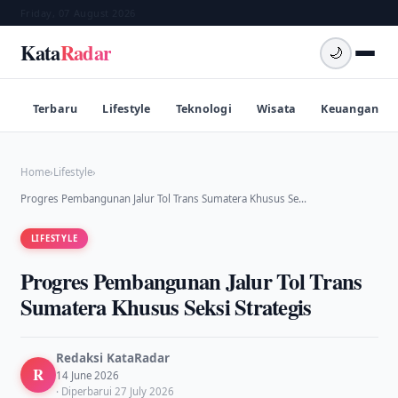
Friday, 07 August 2026
Kata
Radar
🌙
Terbaru
Lifestyle
Teknologi
Wisata
Keuangan
Home
›
Lifestyle
›
Progres Pembangunan Jalur Tol Trans Sumatera Khusus Se…
LIFESTYLE
Progres Pembangunan Jalur Tol Trans
Sumatera Khusus Seksi Strategis
Redaksi KataRadar
R
14 June 2026
· Diperbarui 27 July 2026