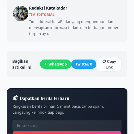
Redaksi KataRadar
TIM EDITORIAL
Tim editorial KataRadar yang menghimpun dan
menyajikan informasi terkini dari berbagai sumber
terpercaya.
Bagikan
📋 Copy
WhatsApp
Twitter/X
artikel ini:
Link
📬 Dapatkan berita terbaru
Ringkasan berita pilihan, 5 menit baca, tanpa spam.
Langsung ke inbox tiap pagi.