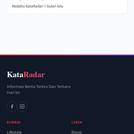
Redaksi KataRadar
·
1 bulan lalu
Kata
Radar
Informasi Berita Terkini Dan Terbaru
Hari Ini
RUBRIK
LEBIH
Lifestyle
Bisnis